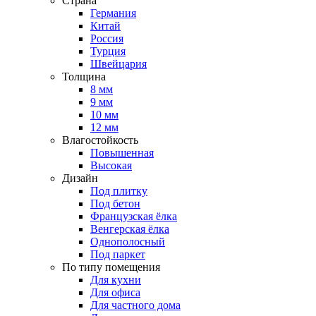
Страна
Германия
Китай
Россия
Турция
Швейцария
Толщина
8 мм
9 мм
10 мм
12 мм
Влагостойкость
Повышенная
Высокая
Дизайн
Под плитку
Под бетон
Французская ёлка
Венгерская ёлка
Однополосный
Под паркет
По типу помещения
Для кухни
Для офиса
Для частного дома