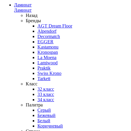
Ламинат
Ламинат
Назад
Бренды
AGT Dream Floor
Alpendorf
Decormatch
EGGER
Kastamonu
Kronospan
La Moena
Lamiwood
Praktik
Swiss Krono
Tarkett
Класс
32 класс
33 класс
34 класс
Палитра
Серый
Бежевый
Белый
Коричневый