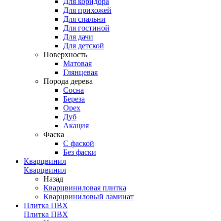
Для коридора
Для прихожей
Для спальни
Для гостиной
Для дачи
Для детской
Поверхность
Матовая
Глянцевая
Порода дерева
Сосна
Береза
Орех
Дуб
Акация
Фаска
С фаской
Без фаски
Кварцвинил
Кварцвинил
Назад
Кварцвиниловая плитка
Кварцвиниловый ламинат
Плитка ПВХ
Плитка ПВХ