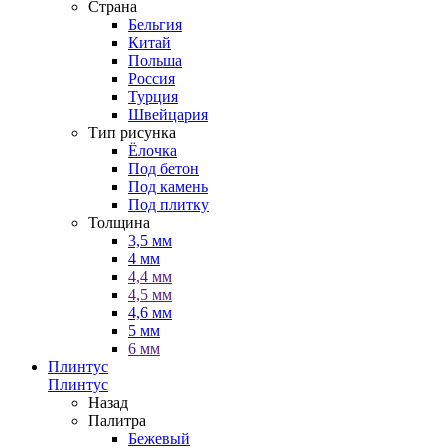
Страна
Бельгия
Китай
Польша
Россия
Турция
Швейцария
Тип рисунка
Ёлочка
Под бетон
Под камень
Под плитку
Толщина
3,5 мм
4 мм
4,4 мм
4,5 мм
4,6 мм
5 мм
6 мм
Плинтус
Плинтус
Назад
Палитра
Бежевый