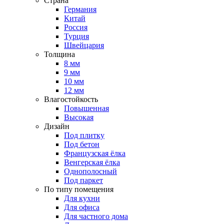
Страна
Германия
Китай
Россия
Турция
Швейцария
Толщина
8 мм
9 мм
10 мм
12 мм
Влагостойкость
Повышенная
Высокая
Дизайн
Под плитку
Под бетон
Французская ёлка
Венгерская ёлка
Однополосный
Под паркет
По типу помещения
Для кухни
Для офиса
Для частного дома