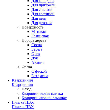
Для коридора
Для прихожей
Для спальни
Для гостиной
Для дачи
Для детской
Поверхность
Матовая
Глянцевая
Порода дерева
Сосна
Береза
Орех
Дуб
Акация
Фаска
С фаской
Без фаски
Кварцвинил
Кварцвинил
Назад
Кварцвиниловая плитка
Кварцвиниловый ламинат
Плитка ПВХ
Плитка ПВХ