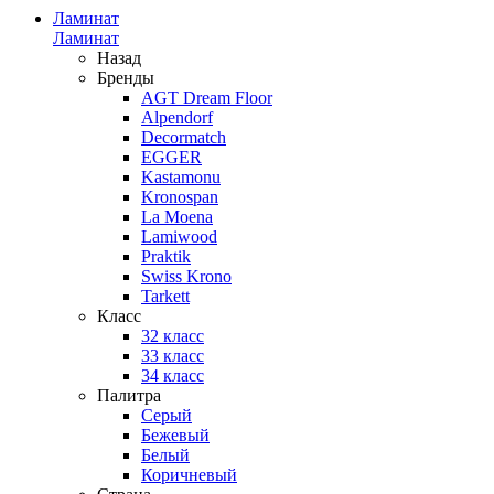
Ламинат
Ламинат
Назад
Бренды
AGT Dream Floor
Alpendorf
Decormatch
EGGER
Kastamonu
Kronospan
La Moena
Lamiwood
Praktik
Swiss Krono
Tarkett
Класс
32 класс
33 класс
34 класс
Палитра
Серый
Бежевый
Белый
Коричневый