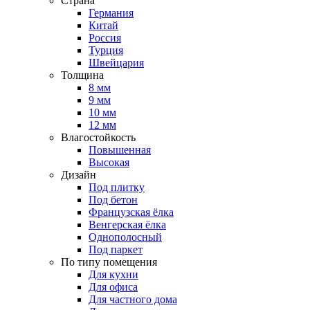
Страна
Германия
Китай
Россия
Турция
Швейцария
Толщина
8 мм
9 мм
10 мм
12 мм
Влагостойкость
Повышенная
Высокая
Дизайн
Под плитку
Под бетон
Французская ёлка
Венгерская ёлка
Однополосный
Под паркет
По типу помещения
Для кухни
Для офиса
Для частного дома