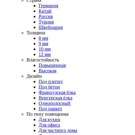
Страна
Германия
Китай
Россия
Турция
Швейцария
Толщина
8 мм
9 мм
10 мм
12 мм
Влагостойкость
Повышенная
Высокая
Дизайн
Под плитку
Под бетон
Французская ёлка
Венгерская ёлка
Однополосный
Под паркет
По типу помещения
Для кухни
Для офиса
Для частного дома