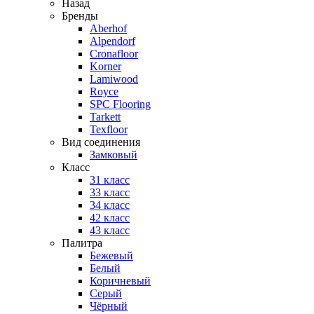
Назад
Бренды
Aberhof
Alpendorf
Cronafloor
Korner
Lamiwood
Royce
SPC Flooring
Tarkett
Texfloor
Вид соединения
Замковый
Класс
31 класс
33 класс
34 класс
42 класс
43 класс
Палитра
Бежевый
Белый
Коричневый
Серый
Чёрный