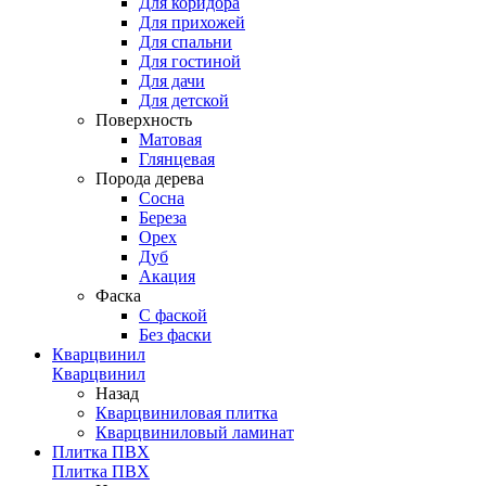
Для коридора
Для прихожей
Для спальни
Для гостиной
Для дачи
Для детской
Поверхность
Матовая
Глянцевая
Порода дерева
Сосна
Береза
Орех
Дуб
Акация
Фаска
С фаской
Без фаски
Кварцвинил
Кварцвинил
Назад
Кварцвиниловая плитка
Кварцвиниловый ламинат
Плитка ПВХ
Плитка ПВХ