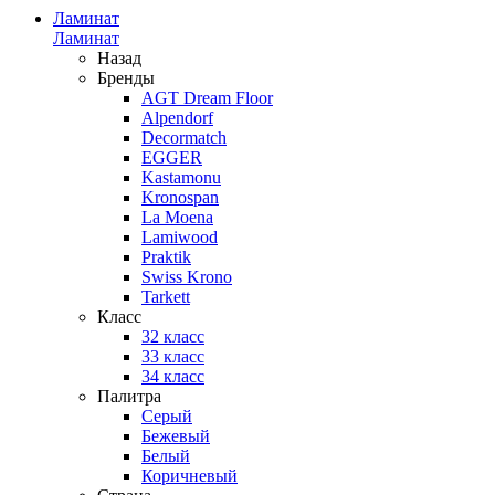
Ламинат
Ламинат
Назад
Бренды
AGT Dream Floor
Alpendorf
Decormatch
EGGER
Kastamonu
Kronospan
La Moena
Lamiwood
Praktik
Swiss Krono
Tarkett
Класс
32 класс
33 класс
34 класс
Палитра
Серый
Бежевый
Белый
Коричневый