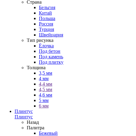
Страна
Бельгия
Китай
Польша
Россия
Турция
Швейцария
Тип рисунка
Ёлочка
Под бетон
Под камень
Под плитку
Толщина
3,5 мм
4 мм
4,4 мм
4,5 мм
4,6 мм
5 мм
6 мм
Плинтус
Плинтус
Назад
Палитра
Бежевый