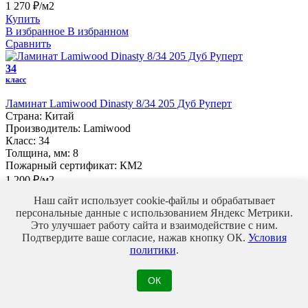
1 270 ₽/м2
Купить
В избранное
В избранном
Сравнить
34
класс
Ламинат Lamiwood Dinasty 8/34 205 Дуб Руперт
Страна:
Китай
Производитель:
Lamiwood
Класс:
34
Толщина, мм:
8
Пожарный сертификат:
КМ2
1 200 ₽/м2
Купить
Наш сайт использует cookie-файлы и обрабатывает
В избранное
В избранном
персональные данные с использованием Яндекс Метрики.
Сравнить
Это улучшает работу сайта и взаимодействие с ним.
Подтвердите ваше согласие, нажав кнопку ОК.
Условия
34
политики
.
класс
Новинка
ОК
Ламинат Alpendorf Viva 12/34 10-011354-003 Вилетто
Страна:
Китай