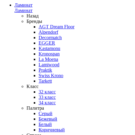
Ламинат
Ламинат
Назад
Бренды
AGT Dream Floor
Alpendorf
Decormatch
EGGER
Kastamonu
Kronospan
La Moena
Lamiwood
Praktik
Swiss Krono
Tarkett
Класс
32 класс
33 класс
34 класс
Палитра
Серый
Бежевый
Белый
Коричневый