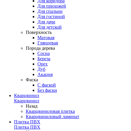
Для коридора
Для прихожей
Для спальни
Для гостиной
Для дачи
Для детской
Поверхность
Матовая
Глянцевая
Порода дерева
Сосна
Береза
Орех
Дуб
Акация
Фаска
С фаской
Без фаски
Кварцвинил
Кварцвинил
Назад
Кварцвиниловая плитка
Кварцвиниловый ламинат
Плитка ПВХ
Плитка ПВХ