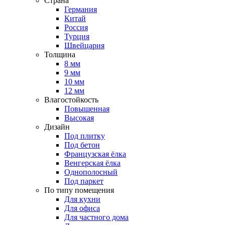
Страна
Германия
Китай
Россия
Турция
Швейцария
Толщина
8 мм
9 мм
10 мм
12 мм
Влагостойкость
Повышенная
Высокая
Дизайн
Под плитку
Под бетон
Французская ёлка
Венгерская ёлка
Однополосный
Под паркет
По типу помещения
Для кухни
Для офиса
Для частного дома