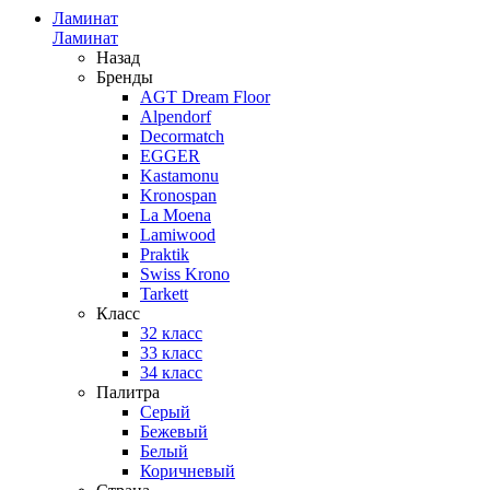
Ламинат
Ламинат
Назад
Бренды
AGT Dream Floor
Alpendorf
Decormatch
EGGER
Kastamonu
Kronospan
La Moena
Lamiwood
Praktik
Swiss Krono
Tarkett
Класс
32 класс
33 класс
34 класс
Палитра
Серый
Бежевый
Белый
Коричневый