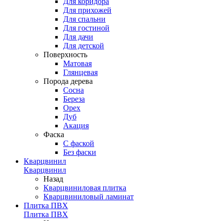
Для коридора
Для прихожей
Для спальни
Для гостиной
Для дачи
Для детской
Поверхность
Матовая
Глянцевая
Порода дерева
Сосна
Береза
Орех
Дуб
Акация
Фаска
С фаской
Без фаски
Кварцвинил
Кварцвинил
Назад
Кварцвиниловая плитка
Кварцвиниловый ламинат
Плитка ПВХ
Плитка ПВХ