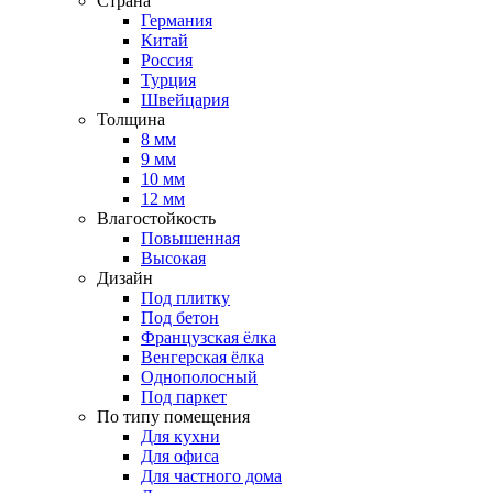
Страна
Германия
Китай
Россия
Турция
Швейцария
Толщина
8 мм
9 мм
10 мм
12 мм
Влагостойкость
Повышенная
Высокая
Дизайн
Под плитку
Под бетон
Французская ёлка
Венгерская ёлка
Однополосный
Под паркет
По типу помещения
Для кухни
Для офиса
Для частного дома