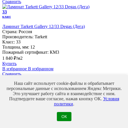
Сравнить
33
класс
Ламинат Tarkett Gallery 12/33 Degas (Дега)
Страна:
Россия
Производитель:
Tarkett
Класс:
33
Толщина, мм:
12
Пожарный сертификат:
КМ3
1 840 ₽/м2
Купить
В избранное
В избранном
Сравнить
Наш сайт использует cookie-файлы и обрабатывает
персональные данные с использованием Яндекс Метрики.
33
Это улучшает работу сайта и взаимодействие с ним.
класс
Подтвердите ваше согласие, нажав кнопку ОК.
Условия
Ламинат EGGER Classic 8/33 (фаска) EPL 287 Дуб Луара
политики
.
Светлый
Страна:
Россия
ОК
Производитель:
EGGER
Класс:
33