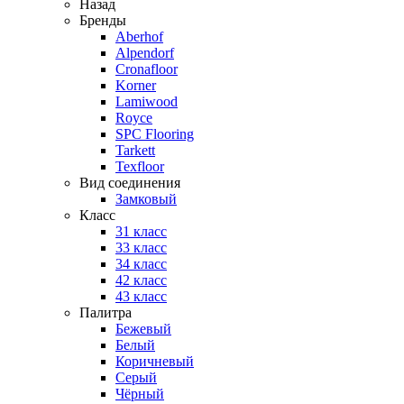
Назад
Бренды
Aberhof
Alpendorf
Cronafloor
Korner
Lamiwood
Royce
SPC Flooring
Tarkett
Texfloor
Вид соединения
Замковый
Класс
31 класс
33 класс
34 класс
42 класс
43 класс
Палитра
Бежевый
Белый
Коричневый
Серый
Чёрный