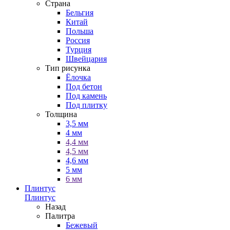
Страна
Бельгия
Китай
Польша
Россия
Турция
Швейцария
Тип рисунка
Ёлочка
Под бетон
Под камень
Под плитку
Толщина
3,5 мм
4 мм
4,4 мм
4,5 мм
4,6 мм
5 мм
6 мм
Плинтус
Плинтус
Назад
Палитра
Бежевый