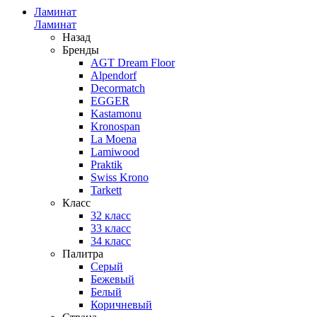
Ламинат
Ламинат
Назад
Бренды
AGT Dream Floor
Alpendorf
Decormatch
EGGER
Kastamonu
Kronospan
La Moena
Lamiwood
Praktik
Swiss Krono
Tarkett
Класс
32 класс
33 класс
34 класс
Палитра
Серый
Бежевый
Белый
Коричневый