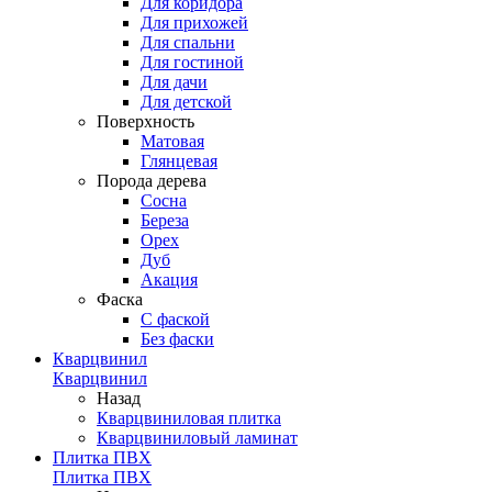
Для коридора
Для прихожей
Для спальни
Для гостиной
Для дачи
Для детской
Поверхность
Матовая
Глянцевая
Порода дерева
Сосна
Береза
Орех
Дуб
Акация
Фаска
С фаской
Без фаски
Кварцвинил
Кварцвинил
Назад
Кварцвиниловая плитка
Кварцвиниловый ламинат
Плитка ПВХ
Плитка ПВХ