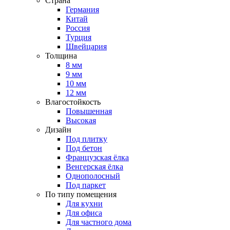
Страна
Германия
Китай
Россия
Турция
Швейцария
Толщина
8 мм
9 мм
10 мм
12 мм
Влагостойкость
Повышенная
Высокая
Дизайн
Под плитку
Под бетон
Французская ёлка
Венгерская ёлка
Однополосный
Под паркет
По типу помещения
Для кухни
Для офиса
Для частного дома