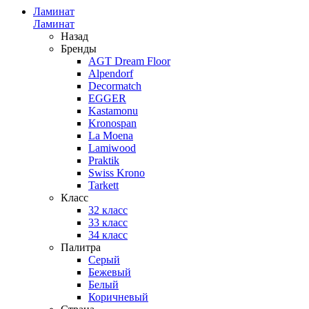
Ламинат
Ламинат
Назад
Бренды
AGT Dream Floor
Alpendorf
Decormatch
EGGER
Kastamonu
Kronospan
La Moena
Lamiwood
Praktik
Swiss Krono
Tarkett
Класс
32 класс
33 класс
34 класс
Палитра
Серый
Бежевый
Белый
Коричневый