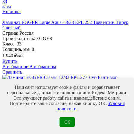
33
класс
Новинка
Ламинат EGGER Large Aqua+ 8/33 EPL 252 Травертин Тибур
Светлый
Страна:
Россия
Производитель:
EGGER
Класс:
33
Толщина, мм:
8
1 940 ₽/м2
Купить
В избранное
В избранном
Сравнить
Наш сайт использует cookie-файлы и обрабатывает
33
персональные данные с использованием Яндекс Метрики.
класс
Новинка
Это улучшает работу сайта и взаимодействие с ним.
Подтвердите ваше согласие, нажав кнопку ОК.
Условия
Ламинат EGGER Classic 12/33 EPL 277 Дуб Балтимор Белый
политики
.
Страна:
Россия
Производитель:
EGGER
ОК
Класс:
33
Толщина, мм:
12