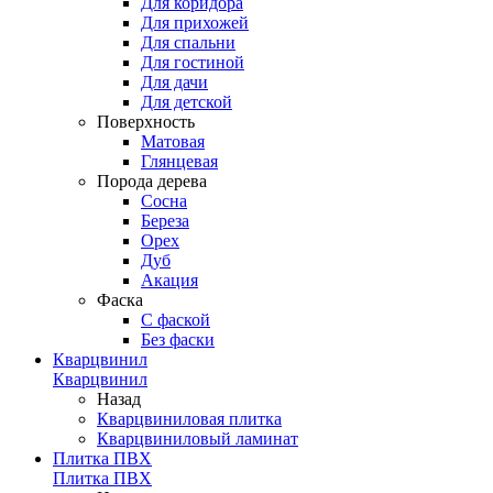
Для коридора
Для прихожей
Для спальни
Для гостиной
Для дачи
Для детской
Поверхность
Матовая
Глянцевая
Порода дерева
Сосна
Береза
Орех
Дуб
Акация
Фаска
С фаской
Без фаски
Кварцвинил
Кварцвинил
Назад
Кварцвиниловая плитка
Кварцвиниловый ламинат
Плитка ПВХ
Плитка ПВХ