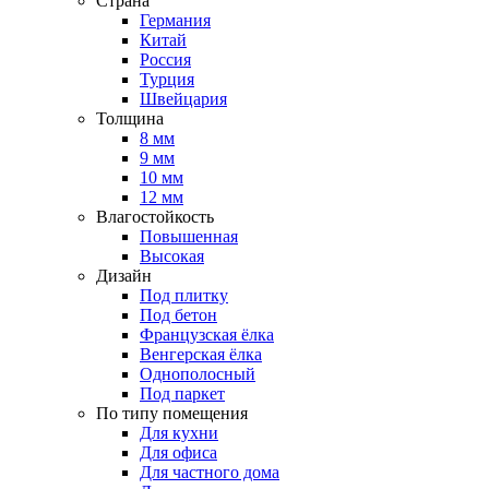
Страна
Германия
Китай
Россия
Турция
Швейцария
Толщина
8 мм
9 мм
10 мм
12 мм
Влагостойкость
Повышенная
Высокая
Дизайн
Под плитку
Под бетон
Французская ёлка
Венгерская ёлка
Однополосный
Под паркет
По типу помещения
Для кухни
Для офиса
Для частного дома