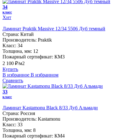
34
класс
Хит
Ламинат Praktik Massive 12/34 5506 Дуб темный
Страна:
Китай
Производитель:
Praktik
Класс:
34
Толщина, мм:
12
Пожарный сертификат:
КМ3
2 100 ₽/м2
Купить
В избранное
В избранном
Сравнить
33
класс
Ламинат Kastamonu Black 8/33 Дуб Альмади
Страна:
Россия
Производитель:
Kastamonu
Класс:
33
Толщина, мм:
8
Пожарный сертификат:
КМ4