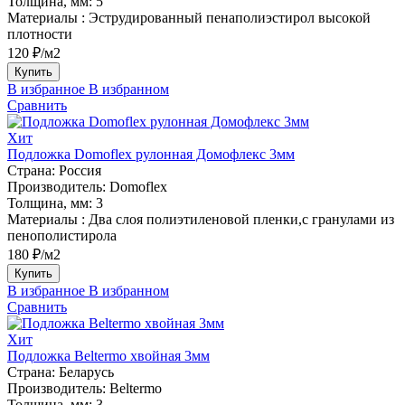
Толщина, мм:
5
Материалы :
Эструдированный пенаполиэстирол высокой
плотности
120 ₽/м2
Купить
В избранное
В избранном
Сравнить
Хит
Подложка Domoflex рулонная Домофлекс 3мм
Страна:
Россия
Производитель:
Domoflex
Толщина, мм:
3
Материалы :
Два слоя полиэтиленовой пленки,с гранулами из
пенополистирола
180 ₽/м2
Купить
В избранное
В избранном
Сравнить
Хит
Подложка Beltermo хвойная 3мм
Страна:
Беларусь
Производитель:
Beltermo
Толщина, мм:
3