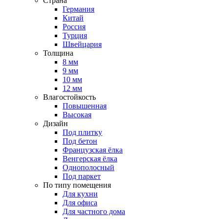
Страна
Германия
Китай
Россия
Турция
Швейцария
Толщина
8 мм
9 мм
10 мм
12 мм
Влагостойкость
Повышенная
Высокая
Дизайн
Под плитку
Под бетон
Французская ёлка
Венгерская ёлка
Однополосный
Под паркет
По типу помещения
Для кухни
Для офиса
Для частного дома