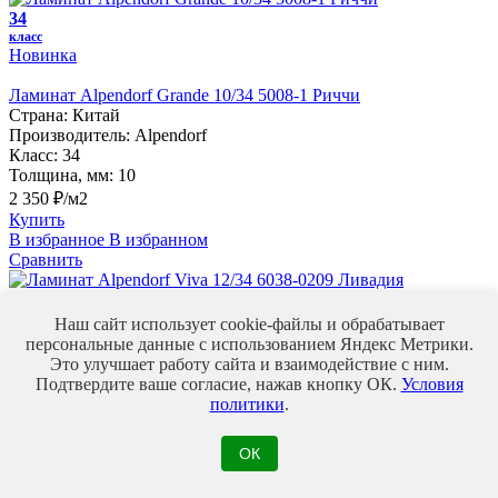
34
класс
Новинка
Ламинат Alpendorf Grande 10/34 5008-1 Риччи
Страна:
Китай
Производитель:
Alpendorf
Класс:
34
Толщина, мм:
10
2 350 ₽/м2
Купить
В избранное
В избранном
Сравнить
34
класс
Наш сайт использует cookie-файлы и обрабатывает
Новинка
персональные данные с использованием Яндекс Метрики.
Это улучшает работу сайта и взаимодействие с ним.
Ламинат Alpendorf Viva 12/34 6038-0209 Ливадия
Подтвердите ваше согласие, нажав кнопку ОК.
Условия
Страна:
Китай
политики
.
Производитель:
Alpendorf
Класс:
34
ОК
Толщина, мм:
12
2 300 ₽/м2