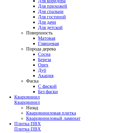
Для коридора
Для прихожей
Для спальни
Для гостиной
Для дачи
Для детской
Поверхность
Матовая
Глянцевая
Порода дерева
Сосна
Береза
Орех
Дуб
Акация
Фаска
С фаской
Без фаски
Кварцвинил
Кварцвинил
Назад
Кварцвиниловая плитка
Кварцвиниловый ламинат
Плитка ПВХ
Плитка ПВХ