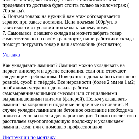
пределами то доставка будет стоить только за километраж (
70р за км).
6. Подъем товара: на нужный вам этаж обговаривается
заранее при заказе доставки. Цена подъема 100р/уп, в
зависимости от условий подъезда к вашему дому.
7. Самовывоз: с нашего склада вы можете забрать товар
самостоятельно на своём транспорте, наши работники склада
помогут погрузить товар в ваш автомобиль (бесплатно).
Укладка
Как укладывать ламинат? Ламинат можно укладывать на
паркет, линолеум и другие основания, если они отвечают
следующим требованиям: Поверхность должна быть идеально
ровной, сухой и твёрдой. Все неровности (более 2 мм на 1 м2)
необходимо устранить до начала работы
самовыравнивающимися смесями или специальными
выравнивающими плитами (фанерой). Нельзя укладывать
ламинат на ковролин и подобные непрочные основания. В
случае укладки ламината на бетонное основание необходима
полиэтиленовая пленка для пароизоляции. Только после этого
расстилаем звукопоглощающую подложку и укладываем
ламинат сами или с помощью профессионалов.
Инструкции по монтажу