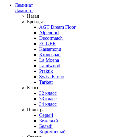
Ламинат
Ламинат
Назад
Бренды
AGT Dream Floor
Alpendorf
Decormatch
EGGER
Kastamonu
Kronospan
La Moena
Lamiwood
Praktik
Swiss Krono
Tarkett
Класс
32 класс
33 класс
34 класс
Палитра
Серый
Бежевый
Белый
Коричневый