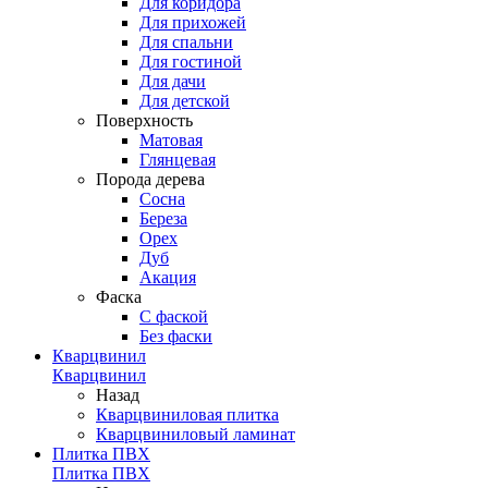
Для коридора
Для прихожей
Для спальни
Для гостиной
Для дачи
Для детской
Поверхность
Матовая
Глянцевая
Порода дерева
Сосна
Береза
Орех
Дуб
Акация
Фаска
С фаской
Без фаски
Кварцвинил
Кварцвинил
Назад
Кварцвиниловая плитка
Кварцвиниловый ламинат
Плитка ПВХ
Плитка ПВХ