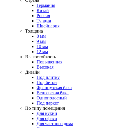
Страна
Германия
Китай
Россия
Турция
Швейцария
Толщина
8 мм
9 мм
10 мм
12 мм
Влагостойкость
Повышенная
Высокая
Дизайн
Под плитку
Под бетон
Французская ёлка
Венгерская ёлка
Однополосный
Под паркет
По типу помещения
Для кухни
Для офиса
Для частного дома