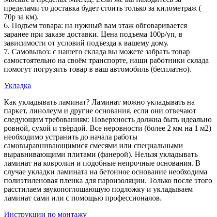
пределами то доставка будет стоить только за километраж (
70р за км).
6. Подъем товара: на нужный вам этаж обговаривается
заранее при заказе доставки. Цена подъема 100р/уп, в
зависимости от условий подъезда к вашему дому.
7. Самовывоз: с нашего склада вы можете забрать товар
самостоятельно на своём транспорте, наши работники склада
помогут погрузить товар в ваш автомобиль (бесплатно).
Укладка
Как укладывать ламинат? Ламинат можно укладывать на
паркет, линолеум и другие основания, если они отвечают
следующим требованиям: Поверхность должна быть идеально
ровной, сухой и твёрдой. Все неровности (более 2 мм на 1 м2)
необходимо устранить до начала работы
самовыравнивающимися смесями или специальными
выравнивающими плитами (фанерой). Нельзя укладывать
ламинат на ковролин и подобные непрочные основания. В
случае укладки ламината на бетонное основание необходима
полиэтиленовая пленка для пароизоляции. Только после этого
расстилаем звукопоглощающую подложку и укладываем
ламинат сами или с помощью профессионалов.
Инструкции по монтажу