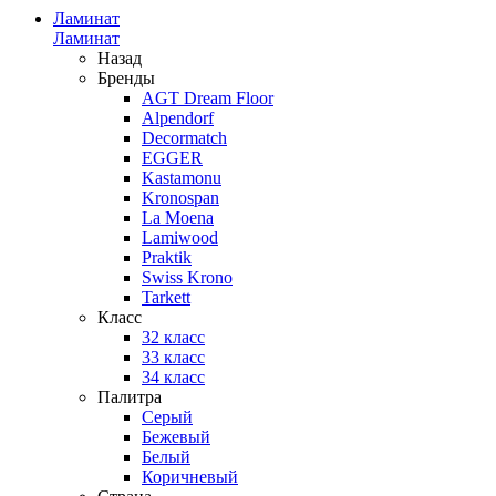
Ламинат
Ламинат
Назад
Бренды
AGT Dream Floor
Alpendorf
Decormatch
EGGER
Kastamonu
Kronospan
La Moena
Lamiwood
Praktik
Swiss Krono
Tarkett
Класс
32 класс
33 класс
34 класс
Палитра
Серый
Бежевый
Белый
Коричневый