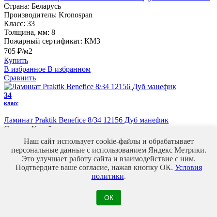
Страна:
Беларусь
Производитель:
Kronospan
Класс:
33
Толщина, мм:
8
Пожарный сертификат:
КМ3
705 ₽/м2
Купить
В избранное
В избранном
Сравнить
34
класс
Ламинат Praktik Benefice 8/34 12156 Дуб манефик
Страна:
Китай
Производитель:
Praktik
Наш сайт использует cookie-файлы и обрабатывает
Класс:
34
персональные данные с использованием Яндекс Метрики.
Толщина, мм:
8
Это улучшает работу сайта и взаимодействие с ним.
Пожарный сертификат:
КМ3
Подтвердите ваше согласие, нажав кнопку ОК.
Условия
1 150 ₽/м2
политики
.
Купить
В избранное
В избранном
ОК
Сравнить