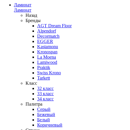
Ламинат
Ламинат
Назад
Бренды
AGT Dream Floor
Alpendorf
Decormatch
EGGER
Kastamonu
Kronospan
La Moena
Lamiwood
Praktik
Swiss Krono
Tarkett
Класс
32 класс
33 класс
34 класс
Палитра
Серый
Бежевый
Белый
Коричневый