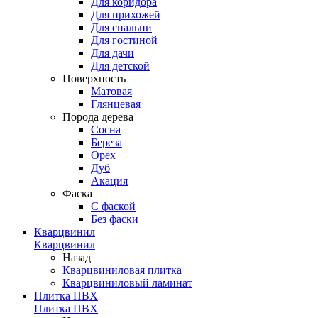
Для коридора
Для прихожей
Для спальни
Для гостиной
Для дачи
Для детской
Поверхность
Матовая
Глянцевая
Порода дерева
Сосна
Береза
Орех
Дуб
Акация
Фаска
С фаской
Без фаски
Кварцвинил
Кварцвинил
Назад
Кварцвиниловая плитка
Кварцвиниловый ламинат
Плитка ПВХ
Плитка ПВХ