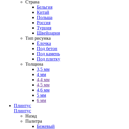
Страна
Бельгия
Китай
Польша
Россия
Турция
Швейцария
Тип рисунка
Ёлочка
Под бетон
Под камень
Под плитку
Толщина
3,5 мм
4 мм
4,4 мм
4,5 мм
4,6 мм
5 мм
6 мм
Плинтус
Плинтус
Назад
Палитра
Бежевый