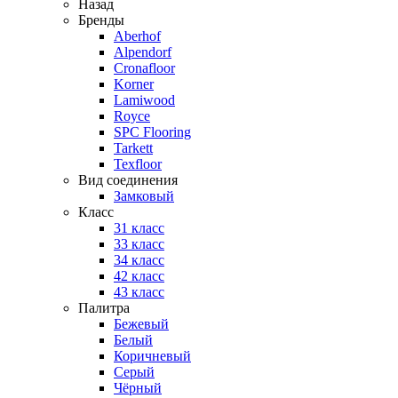
Назад
Бренды
Aberhof
Alpendorf
Cronafloor
Korner
Lamiwood
Royce
SPC Flooring
Tarkett
Texfloor
Вид соединения
Замковый
Класс
31 класс
33 класс
34 класс
42 класс
43 класс
Палитра
Бежевый
Белый
Коричневый
Серый
Чёрный