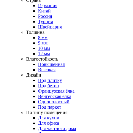
Страна
Германия
Китай
Россия
Турция
Швейцария
Толщина
8 мм
9 мм
10 мм
12 мм
Влагостойкость
Повышенная
Высокая
Дизайн
Под плитку
Под бетон
Французская ёлка
Венгерская ёлка
Однополосный
Под паркет
По типу помещения
Для кухни
Для офиса
Для частного дома