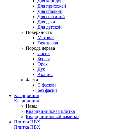
Для коридора
Для прихожей
Для спальни
Для гостиной
Для дачи
Для детской
Поверхность
Матовая
Глянцевая
Порода дерева
Сосна
Береза
Орех
Дуб
Акация
Фаска
С фаской
Без фаски
Кварцвинил
Кварцвинил
Назад
Кварцвиниловая плитка
Кварцвиниловый ламинат
Плитка ПВХ
Плитка ПВХ