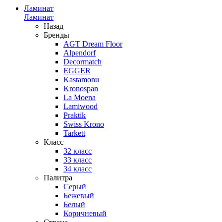
Ламинат
Ламинат
Назад
Бренды
AGT Dream Floor
Alpendorf
Decormatch
EGGER
Kastamonu
Kronospan
La Moena
Lamiwood
Praktik
Swiss Krono
Tarkett
Класс
32 класс
33 класс
34 класс
Палитра
Серый
Бежевый
Белый
Коричневый