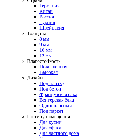
Страна
Германия
Китай
Россия
Турция
Швейцария
Толщина
8 мм
9 мм
10 мм
12 мм
Влагостойкость
Повышенная
Высокая
Дизайн
Под плитку
Под бетон
Французская ёлка
Венгерская ёлка
Однополосный
Под паркет
По типу помещения
Для кухни
Для офиса
Для частного дома