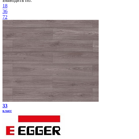
Выводить по:
18
36
72
33
класс