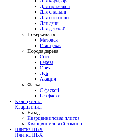
Для коридора
Для прихожей
Для спальни
Для гостиной
Для дачи
Для детской
Поверхность
Матовая
Глянцевая
Порода дерева
Сосна
Береза
Орех
Дуб
Акация
Фаска
С фаской
Без фаски
Кварцвинил
Кварцвинил
Назад
Кварцвиниловая плитка
Кварцвиниловый ламинат
Плитка ПВХ
Плитка ПВХ