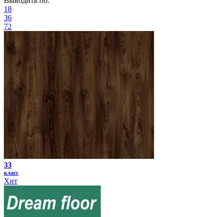
Выводить по:
18
36
72
33
класс
Хит