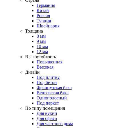
Страна
Германия
Китай
Россия
Турция
Швейцария
Толщина
8 мм
9 мм
10 мм
12 мм
Влагостойкость
Повышенная
Высокая
Дизайн
Под плитку
Под бетон
Французская ёлка
Венгерская ёлка
Однополосный
Под паркет
По типу помещения
Для кухни
Для офиса
Для частного дома