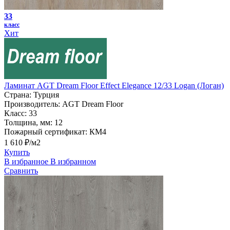
33
класс
Хит
Ламинат AGT Dream Floor Effect Elegance 12/33 Logan (Логан)
Страна:
Турция
Производитель:
AGT Dream Floor
Класс:
33
Толщина, мм:
12
Пожарный сертификат:
КМ4
1 610 ₽/м2
Купить
В избранное
В избранном
Сравнить