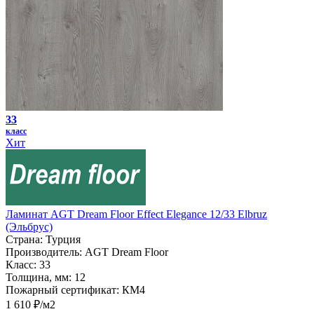
33
класс
Хит
Ламинат AGT Dream Floor Effect Elegance 12/33 Elbruz
(Эльбрус)
Страна:
Турция
Производитель:
AGT Dream Floor
Класс:
33
Толщина, мм:
12
Пожарный сертификат:
КМ4
1 610 ₽/м2