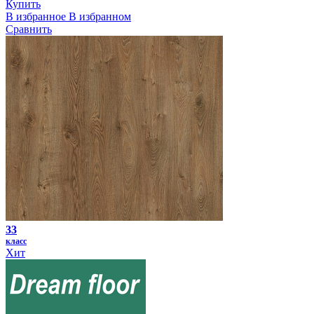
Купить
В избранное
В избранном
Сравнить
33
класс
Хит