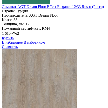
Ламинат AGT Dream Floor Effect Elegance 12/33 Rosso (Россо)
Страна:
Турция
Производитель:
AGT Dream Floor
Класс:
33
Толщина, мм:
12
Пожарный сертификат:
КМ4
1 610 ₽/м2
Купить
В избранное
В избранном
Сравнить