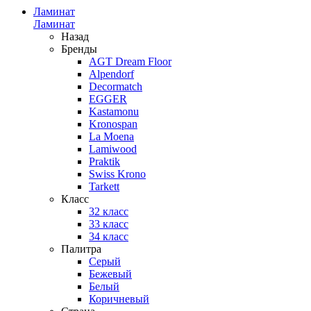
Ламинат
Ламинат
Назад
Бренды
AGT Dream Floor
Alpendorf
Decormatch
EGGER
Kastamonu
Kronospan
La Moena
Lamiwood
Praktik
Swiss Krono
Tarkett
Класс
32 класс
33 класс
34 класс
Палитра
Серый
Бежевый
Белый
Коричневый