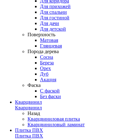
Для коридора
Для прихожей
Для спальни
Для гостиной
Для дачи
Для детской
Поверхность
Матовая
Глянцевая
Порода дерева
Сосна
Береза
Орех
Дуб
Акация
Фаска
С фаской
Без фаски
Кварцвинил
Кварцвинил
Назад
Кварцвиниловая плитка
Кварцвиниловый ламинат
Плитка ПВХ
Плитка ПВХ