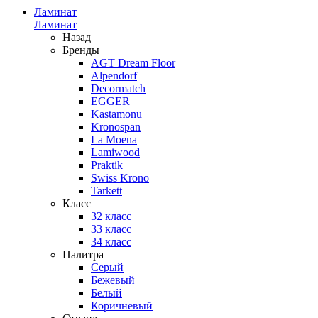
Ламинат
Ламинат
Назад
Бренды
AGT Dream Floor
Alpendorf
Decormatch
EGGER
Kastamonu
Kronospan
La Moena
Lamiwood
Praktik
Swiss Krono
Tarkett
Класс
32 класс
33 класс
34 класс
Палитра
Серый
Бежевый
Белый
Коричневый