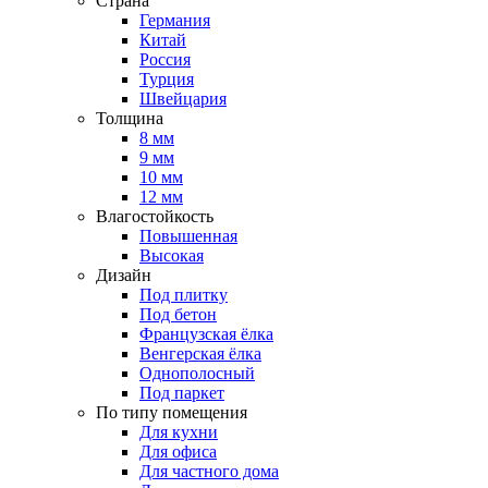
Страна
Германия
Китай
Россия
Турция
Швейцария
Толщина
8 мм
9 мм
10 мм
12 мм
Влагостойкость
Повышенная
Высокая
Дизайн
Под плитку
Под бетон
Французская ёлка
Венгерская ёлка
Однополосный
Под паркет
По типу помещения
Для кухни
Для офиса
Для частного дома