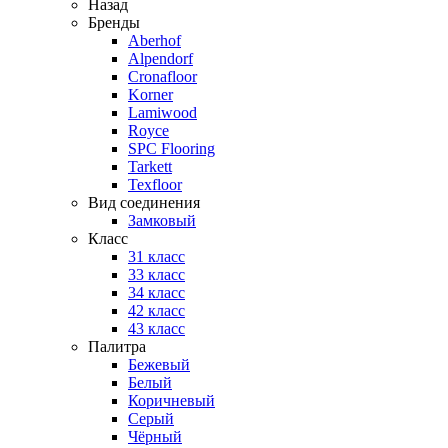
Назад
Бренды
Aberhof
Alpendorf
Cronafloor
Korner
Lamiwood
Royce
SPC Flooring
Tarkett
Texfloor
Вид соединения
Замковый
Класс
31 класс
33 класс
34 класс
42 класс
43 класс
Палитра
Бежевый
Белый
Коричневый
Серый
Чёрный