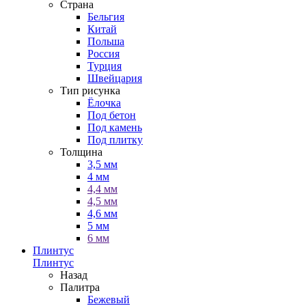
Страна
Бельгия
Китай
Польша
Россия
Турция
Швейцария
Тип рисунка
Ёлочка
Под бетон
Под камень
Под плитку
Толщина
3,5 мм
4 мм
4,4 мм
4,5 мм
4,6 мм
5 мм
6 мм
Плинтус
Плинтус
Назад
Палитра
Бежевый