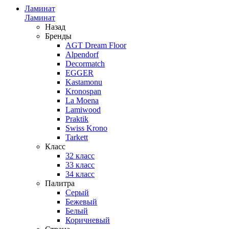
Ламинат
Ламинат
Назад
Бренды
AGT Dream Floor
Alpendorf
Decormatch
EGGER
Kastamonu
Kronospan
La Moena
Lamiwood
Praktik
Swiss Krono
Tarkett
Класс
32 класс
33 класс
34 класс
Палитра
Серый
Бежевый
Белый
Коричневый