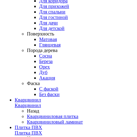
Для коридора
Для прихожей
Для спальни
Для гостиной
Для дачи
Для детской
Поверхность
Матовая
Глянцевая
Порода дерева
Сосна
Береза
Орех
Дуб
Акация
Фаска
С фаской
Без фаски
Кварцвинил
Кварцвинил
Назад
Кварцвиниловая плитка
Кварцвиниловый ламинат
Плитка ПВХ
Плитка ПВХ