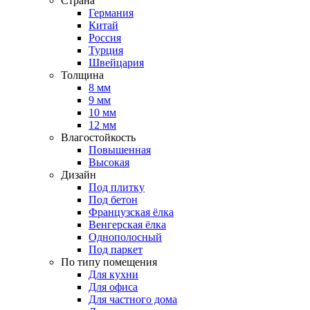
Страна
Германия
Китай
Россия
Турция
Швейцария
Толщина
8 мм
9 мм
10 мм
12 мм
Влагостойкость
Повышенная
Высокая
Дизайн
Под плитку
Под бетон
Французская ёлка
Венгерская ёлка
Однополосный
Под паркет
По типу помещения
Для кухни
Для офиса
Для частного дома