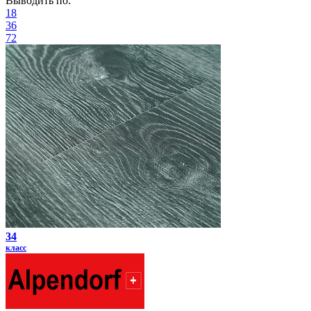
Выводить по:
18
36
72
34
класс