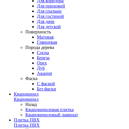
Для коридора
Для прихожей
Для спальни
Для гостиной
Для дачи
Для детской
Поверхность
Матовая
Глянцевая
Порода дерева
Сосна
Береза
Орех
Дуб
Акация
Фаска
С фаской
Без фаски
Кварцвинил
Кварцвинил
Назад
Кварцвиниловая плитка
Кварцвиниловый ламинат
Плитка ПВХ
Плитка ПВХ