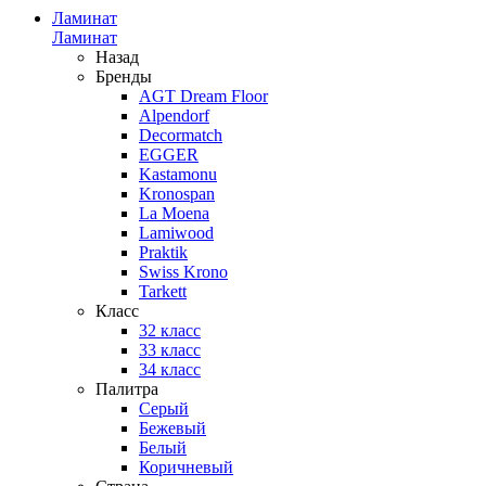
Ламинат
Ламинат
Назад
Бренды
AGT Dream Floor
Alpendorf
Decormatch
EGGER
Kastamonu
Kronospan
La Moena
Lamiwood
Praktik
Swiss Krono
Tarkett
Класс
32 класс
33 класс
34 класс
Палитра
Серый
Бежевый
Белый
Коричневый