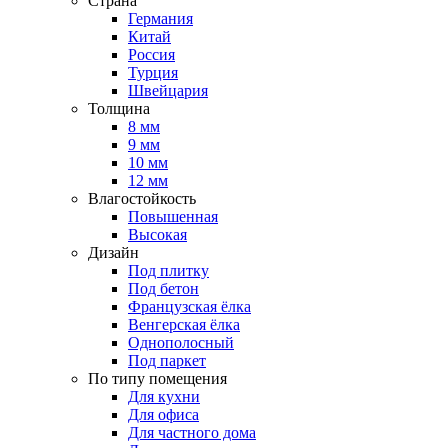
Страна
Германия
Китай
Россия
Турция
Швейцария
Толщина
8 мм
9 мм
10 мм
12 мм
Влагостойкость
Повышенная
Высокая
Дизайн
Под плитку
Под бетон
Французская ёлка
Венгерская ёлка
Однополосный
Под паркет
По типу помещения
Для кухни
Для офиса
Для частного дома