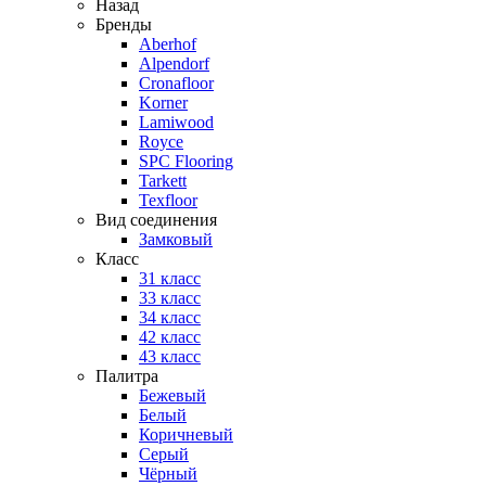
Назад
Бренды
Aberhof
Alpendorf
Cronafloor
Korner
Lamiwood
Royce
SPC Flooring
Tarkett
Texfloor
Вид соединения
Замковый
Класс
31 класс
33 класс
34 класс
42 класс
43 класс
Палитра
Бежевый
Белый
Коричневый
Серый
Чёрный