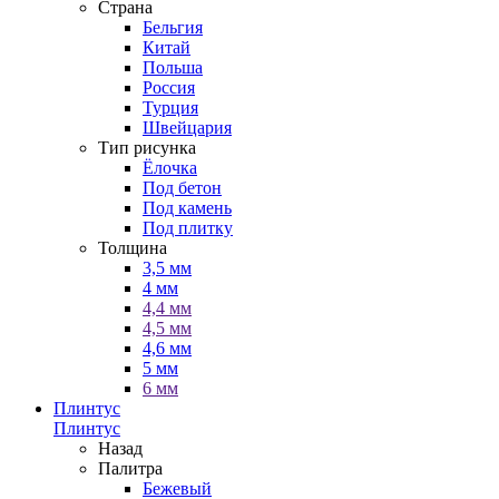
Страна
Бельгия
Китай
Польша
Россия
Турция
Швейцария
Тип рисунка
Ёлочка
Под бетон
Под камень
Под плитку
Толщина
3,5 мм
4 мм
4,4 мм
4,5 мм
4,6 мм
5 мм
6 мм
Плинтус
Плинтус
Назад
Палитра
Бежевый