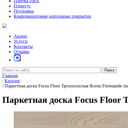
Плитка ПВХ
Плинтус
Подложка
Кварцвиниловые напольные покрытия
Акции
Услуги
Контакты
Отзывы
Главная
/
Каталог
/
Паркетная доска Focus Floor Трехполосная Ясень Freemantle ma
Паркетная доска Focus Floor 