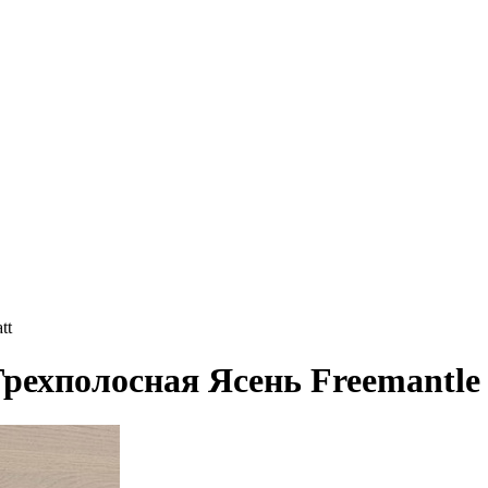
tt
Трехполосная Ясень Freemantle