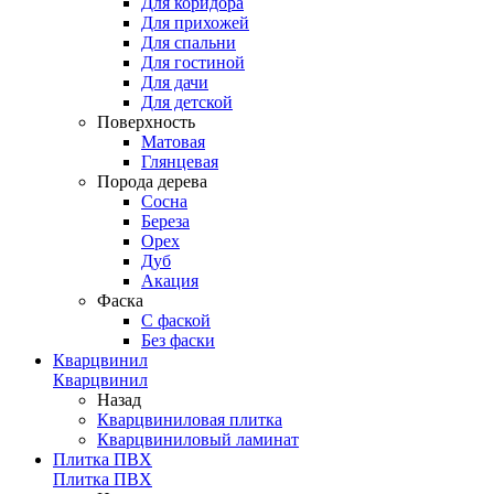
Для коридора
Для прихожей
Для спальни
Для гостиной
Для дачи
Для детской
Поверхность
Матовая
Глянцевая
Порода дерева
Сосна
Береза
Орех
Дуб
Акация
Фаска
С фаской
Без фаски
Кварцвинил
Кварцвинил
Назад
Кварцвиниловая плитка
Кварцвиниловый ламинат
Плитка ПВХ
Плитка ПВХ