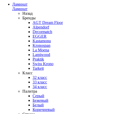
Ламинат
Ламинат
Назад
Бренды
AGT Dream Floor
Alpendorf
Decormatch
EGGER
Kastamonu
Kronospan
La Moena
Lamiwood
Praktik
Swiss Krono
Tarkett
Класс
32 класс
33 класс
34 класс
Палитра
Серый
Бежевый
Белый
Коричневый