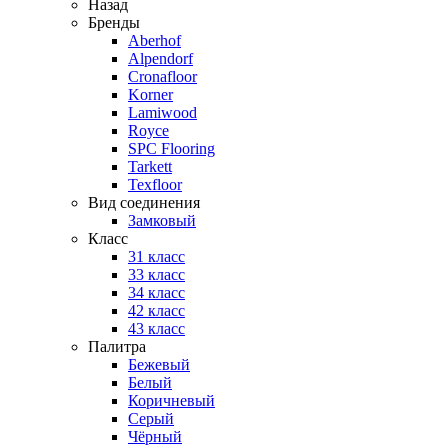
Назад
Бренды
Aberhof
Alpendorf
Cronafloor
Korner
Lamiwood
Royce
SPC Flooring
Tarkett
Texfloor
Вид соединения
Замковый
Класс
31 класс
33 класс
34 класс
42 класс
43 класс
Палитра
Бежевый
Белый
Коричневый
Серый
Чёрный