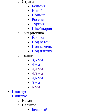
Страна
Бельгия
Китай
Польша
Россия
Турция
Швейцария
Тип рисунка
Ёлочка
Под бетон
Под камень
Под плитку
Толщина
3,5 мм
4 мм
4,4 мм
4,5 мм
4,6 мм
5 мм
6 мм
Плинтус
Плинтус
Назад
Палитра
Бежевый