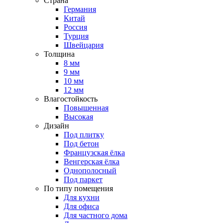
Страна
Германия
Китай
Россия
Турция
Швейцария
Толщина
8 мм
9 мм
10 мм
12 мм
Влагостойкость
Повышенная
Высокая
Дизайн
Под плитку
Под бетон
Французская ёлка
Венгерская ёлка
Однополосный
Под паркет
По типу помещения
Для кухни
Для офиса
Для частного дома