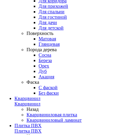
Для коридора
Для прихожей
Для спальни
Для гостиной
Для дачи
Для детской
Поверхность
Матовая
Глянцевая
Порода дерева
Сосна
Береза
Орех
Дуб
Акация
Фаска
С фаской
Без фаски
Кварцвинил
Кварцвинил
Назад
Кварцвиниловая плитка
Кварцвиниловый ламинат
Плитка ПВХ
Плитка ПВХ