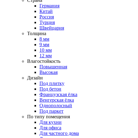
Страна
Германия
Китай
Россия
Турция
Швейцария
Толщина
8 мм
9 мм
10 мм
12 мм
Влагостойкость
Повышенная
Высокая
Дизайн
Под плитку
Под бетон
Французская ёлка
Венгерская ёлка
Однополосный
Под паркет
По типу помещения
Для кухни
Для офиса
Для частного дома