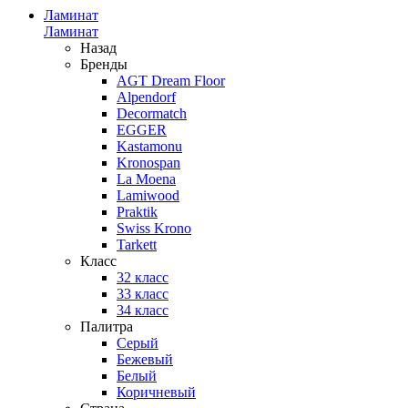
Ламинат
Ламинат
Назад
Бренды
AGT Dream Floor
Alpendorf
Decormatch
EGGER
Kastamonu
Kronospan
La Moena
Lamiwood
Praktik
Swiss Krono
Tarkett
Класс
32 класс
33 класс
34 класс
Палитра
Серый
Бежевый
Белый
Коричневый