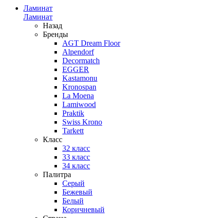
Ламинат
Ламинат
Назад
Бренды
AGT Dream Floor
Alpendorf
Decormatch
EGGER
Kastamonu
Kronospan
La Moena
Lamiwood
Praktik
Swiss Krono
Tarkett
Класс
32 класс
33 класс
34 класс
Палитра
Серый
Бежевый
Белый
Коричневый