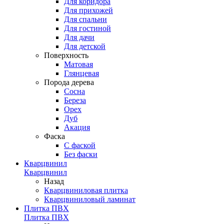
Для коридора
Для прихожей
Для спальни
Для гостиной
Для дачи
Для детской
Поверхность
Матовая
Глянцевая
Порода дерева
Сосна
Береза
Орех
Дуб
Акация
Фаска
С фаской
Без фаски
Кварцвинил
Кварцвинил
Назад
Кварцвиниловая плитка
Кварцвиниловый ламинат
Плитка ПВХ
Плитка ПВХ