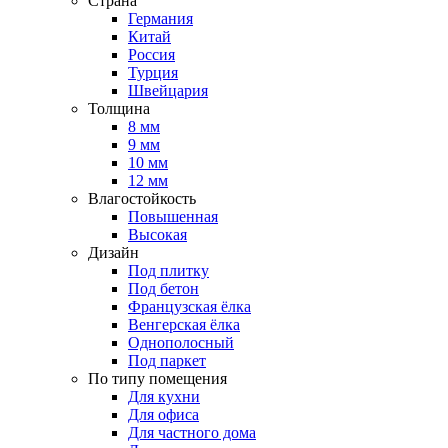
Страна
Германия
Китай
Россия
Турция
Швейцария
Толщина
8 мм
9 мм
10 мм
12 мм
Влагостойкость
Повышенная
Высокая
Дизайн
Под плитку
Под бетон
Французская ёлка
Венгерская ёлка
Однополосный
Под паркет
По типу помещения
Для кухни
Для офиса
Для частного дома