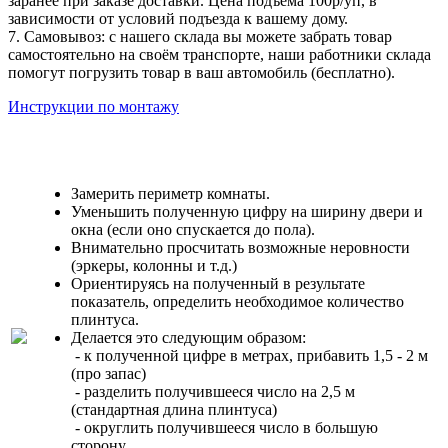
заранее при заказе доставки. Цена подъема 100р/уп, в
зависимости от условий подъезда к вашему дому.
7. Самовывоз: с нашего склада вы можете забрать товар
самостоятельно на своём транспорте, наши работники склада
помогут погрузить товар в ваш автомобиль (бесплатно).
Инструкции по монтажу
Замерить периметр комнаты.
Уменьшить полученную цифру на ширину двери и
окна (если оно спускается до пола).
Внимательно просчитать возможные неровности
(эркеры, колонны и т.д.)
Ориентируясь на полученный в результате
показатель, определить необходимое количество
плинтуса.
Делается это следующим образом:
- к полученной цифре в метрах, прибавить 1,5 - 2 м
(про запас)
- разделить получившееся число на 2,5 м
(стандартная длина плинтуса)
- округлить получившееся число в большую
сторону.