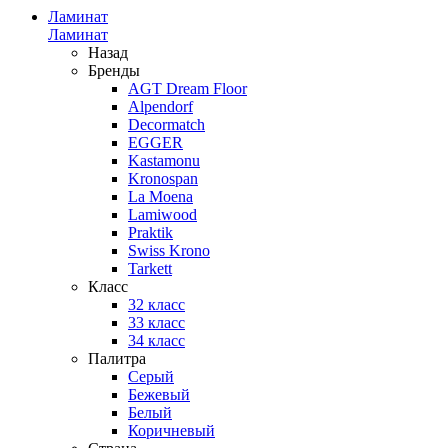
Ламинат
Ламинат
Назад
Бренды
AGT Dream Floor
Alpendorf
Decormatch
EGGER
Kastamonu
Kronospan
La Moena
Lamiwood
Praktik
Swiss Krono
Tarkett
Класс
32 класс
33 класс
34 класс
Палитра
Серый
Бежевый
Белый
Коричневый