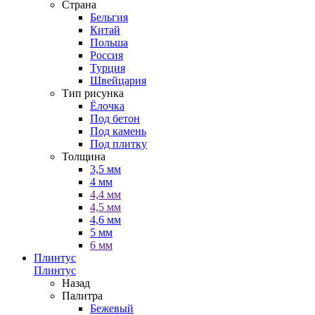
Страна
Бельгия
Китай
Польша
Россия
Турция
Швейцария
Тип рисунка
Ёлочка
Под бетон
Под камень
Под плитку
Толщина
3,5 мм
4 мм
4,4 мм
4,5 мм
4,6 мм
5 мм
6 мм
Плинтус
Плинтус
Назад
Палитра
Бежевый