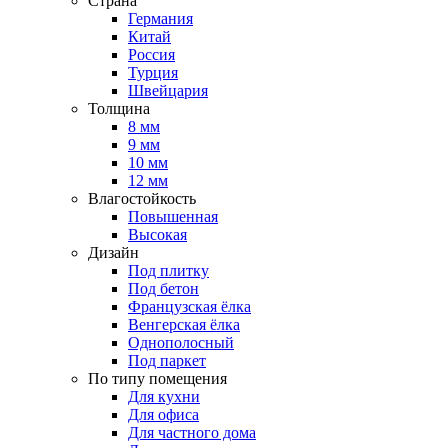
Страна
Германия
Китай
Россия
Турция
Швейцария
Толщина
8 мм
9 мм
10 мм
12 мм
Влагостойкость
Повышенная
Высокая
Дизайн
Под плитку
Под бетон
Французская ёлка
Венгерская ёлка
Однополосный
Под паркет
По типу помещения
Для кухни
Для офиса
Для частного дома