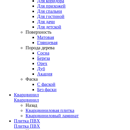
Для коридора
Для прихожей
Для спальни
Для гостиной
Для дачи
Для детской
Поверхность
Матовая
Глянцевая
Порода дерева
Сосна
Береза
Орех
Дуб
Акация
Фаска
С фаской
Без фаски
Кварцвинил
Кварцвинил
Назад
Кварцвиниловая плитка
Кварцвиниловый ламинат
Плитка ПВХ
Плитка ПВХ