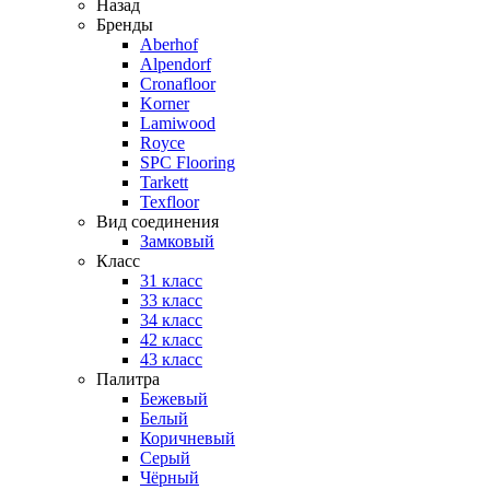
Назад
Бренды
Aberhof
Alpendorf
Cronafloor
Korner
Lamiwood
Royce
SPC Flooring
Tarkett
Texfloor
Вид соединения
Замковый
Класс
31 класс
33 класс
34 класс
42 класс
43 класс
Палитра
Бежевый
Белый
Коричневый
Серый
Чёрный