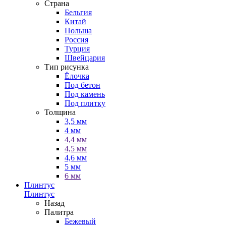
Страна
Бельгия
Китай
Польша
Россия
Турция
Швейцария
Тип рисунка
Ёлочка
Под бетон
Под камень
Под плитку
Толщина
3,5 мм
4 мм
4,4 мм
4,5 мм
4,6 мм
5 мм
6 мм
Плинтус
Плинтус
Назад
Палитра
Бежевый