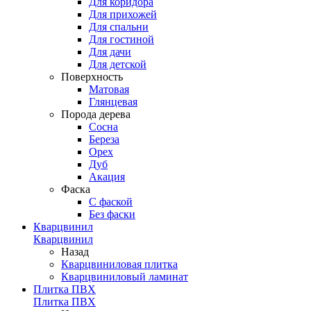
Для коридора
Для прихожей
Для спальни
Для гостиной
Для дачи
Для детской
Поверхность
Матовая
Глянцевая
Порода дерева
Сосна
Береза
Орех
Дуб
Акация
Фаска
С фаской
Без фаски
Кварцвинил
Кварцвинил
Назад
Кварцвиниловая плитка
Кварцвиниловый ламинат
Плитка ПВХ
Плитка ПВХ