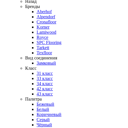
Назад
Бренды
Aberhof
Alpendorf
Cronafloor
Korner
Lamiwood
Royce
SPC Flooring
Tarkett
Texfloor
Вид соединения
Замковый
Класс
31 класс
33 класс
34 класс
42 класс
43 класс
Палитра
Бежевый
Белый
Коричневый
Серый
Чёрный