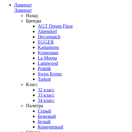
Ламинат
Ламинат
Назад
Бренды
AGT Dream Floor
Alpendorf
Decormatch
EGGER
Kastamonu
Kronospan
La Moena
Lamiwood
Praktik
Swiss Krono
Tarkett
Класс
32 класс
33 класс
34 класс
Палитра
Серый
Бежевый
Белый
Коричневый