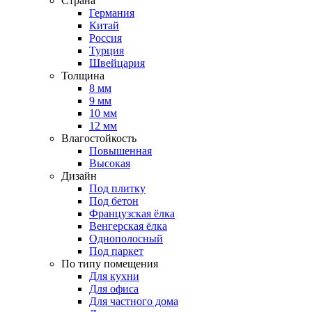
Страна
Германия
Китай
Россия
Турция
Швейцария
Толщина
8 мм
9 мм
10 мм
12 мм
Влагостойкость
Повышенная
Высокая
Дизайн
Под плитку
Под бетон
Французская ёлка
Венгерская ёлка
Однополосный
Под паркет
По типу помещения
Для кухни
Для офиса
Для частного дома