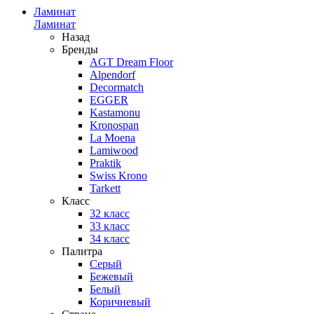
Ламинат
Ламинат
Назад
Бренды
AGT Dream Floor
Alpendorf
Decormatch
EGGER
Kastamonu
Kronospan
La Moena
Lamiwood
Praktik
Swiss Krono
Tarkett
Класс
32 класс
33 класс
34 класс
Палитра
Серый
Бежевый
Белый
Коричневый