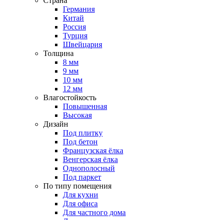
Страна
Германия
Китай
Россия
Турция
Швейцария
Толщина
8 мм
9 мм
10 мм
12 мм
Влагостойкость
Повышенная
Высокая
Дизайн
Под плитку
Под бетон
Французская ёлка
Венгерская ёлка
Однополосный
Под паркет
По типу помещения
Для кухни
Для офиса
Для частного дома