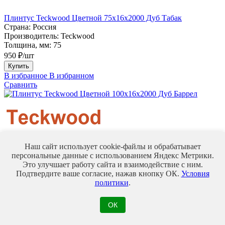
Плинтус Teckwood Цветной 75х16х2000 Дуб Табак
Страна:
Россия
Производитель:
Teckwood
Толщина, мм:
75
950 ₽/шт
Купить
В избранное
В избранном
Сравнить
Плинтус Teckwood Цветной 100x16х2000 Дуб Баррел
Наш сайт использует cookie-файлы и обрабатывает
Страна:
Россия
персональные данные с использованием Яндекс Метрики.
Производитель:
Teckwood
Это улучшает работу сайта и взаимодействие с ним.
Толщина, мм:
100
Подтвердите ваше согласие, нажав кнопку ОК.
Условия
1 090 ₽/шт
политики
.
Купить
В избранное
В избранном
ОК
Сравнить