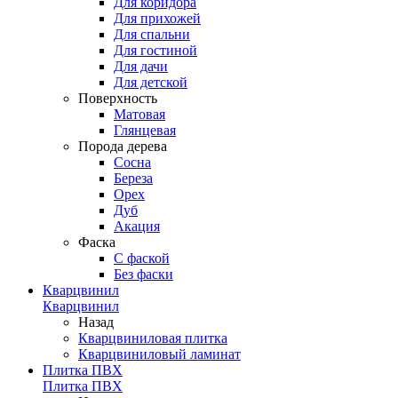
Для коридора
Для прихожей
Для спальни
Для гостиной
Для дачи
Для детской
Поверхность
Матовая
Глянцевая
Порода дерева
Сосна
Береза
Орех
Дуб
Акация
Фаска
С фаской
Без фаски
Кварцвинил
Кварцвинил
Назад
Кварцвиниловая плитка
Кварцвиниловый ламинат
Плитка ПВХ
Плитка ПВХ