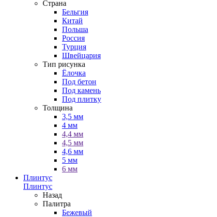
Страна
Бельгия
Китай
Польша
Россия
Турция
Швейцария
Тип рисунка
Ёлочка
Под бетон
Под камень
Под плитку
Толщина
3,5 мм
4 мм
4,4 мм
4,5 мм
4,6 мм
5 мм
6 мм
Плинтус
Плинтус
Назад
Палитра
Бежевый