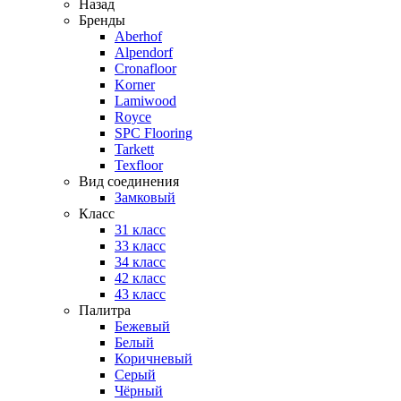
Назад
Бренды
Aberhof
Alpendorf
Cronafloor
Korner
Lamiwood
Royce
SPC Flooring
Tarkett
Texfloor
Вид соединения
Замковый
Класс
31 класс
33 класс
34 класс
42 класс
43 класс
Палитра
Бежевый
Белый
Коричневый
Серый
Чёрный