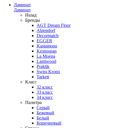
Ламинат
Ламинат
Назад
Бренды
AGT Dream Floor
Alpendorf
Decormatch
EGGER
Kastamonu
Kronospan
La Moena
Lamiwood
Praktik
Swiss Krono
Tarkett
Класс
32 класс
33 класс
34 класс
Палитра
Серый
Бежевый
Белый
Коричневый