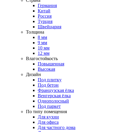
Страна
Германия
Китай
Россия
Турция
Швейцария
Толщина
8 мм
9 мм
10 мм
12 мм
Влагостойкость
Повышенная
Высокая
Дизайн
Под плитку
Под бетон
Французская ёлка
Венгерская ёлка
Однополосный
Под паркет
По типу помещения
Для кухни
Для офиса
Для частного дома