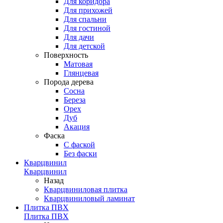
Для коридора
Для прихожей
Для спальни
Для гостиной
Для дачи
Для детской
Поверхность
Матовая
Глянцевая
Порода дерева
Сосна
Береза
Орех
Дуб
Акация
Фаска
С фаской
Без фаски
Кварцвинил
Кварцвинил
Назад
Кварцвиниловая плитка
Кварцвиниловый ламинат
Плитка ПВХ
Плитка ПВХ