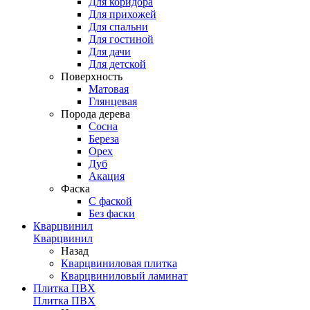
Для коридора
Для прихожей
Для спальни
Для гостиной
Для дачи
Для детской
Поверхность
Матовая
Глянцевая
Порода дерева
Сосна
Береза
Орех
Дуб
Акация
Фаска
С фаской
Без фаски
Кварцвинил
Кварцвинил
Назад
Кварцвиниловая плитка
Кварцвиниловый ламинат
Плитка ПВХ
Плитка ПВХ