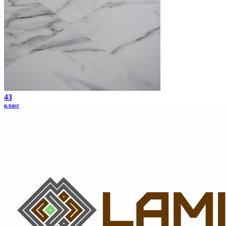
43
класс