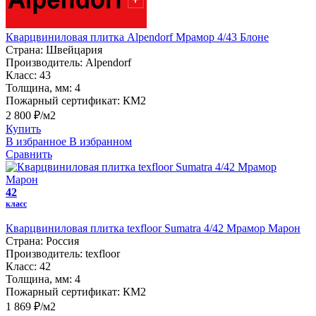
Кварцвиниловая плитка Alpendorf Мрамор 4/43 Блоне
Страна:
Швейцария
Производитель:
Alpendorf
Класс:
43
Толщина, мм:
4
Пожарный сертификат:
КМ2
2 800 ₽/м2
Купить
В избранное
В избранном
Сравнить
42
класс
Кварцвиниловая плитка texfloor Sumatra 4/42 Мрамор Марон
Страна:
Россия
Производитель:
texfloor
Класс:
42
Толщина, мм:
4
Пожарный сертификат:
КМ2
1 869 ₽/м2