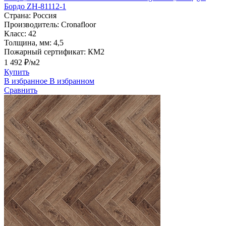
Бордо ZH-81112-1
Страна:
Россия
Производитель:
Cronafloor
Класс:
42
Толщина, мм:
4,5
Пожарный сертификат:
КМ2
1 492 ₽/м2
Купить
В избранное
В избранном
Сравнить