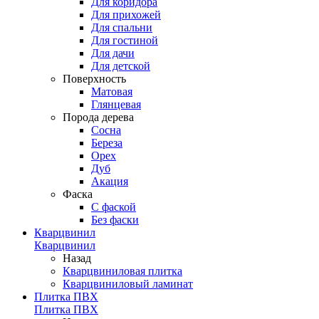
Для коридора
Для прихожей
Для спальни
Для гостиной
Для дачи
Для детской
Поверхность
Матовая
Глянцевая
Порода дерева
Сосна
Береза
Орех
Дуб
Акация
Фаска
С фаской
Без фаски
Кварцвинил
Кварцвинил
Назад
Кварцвиниловая плитка
Кварцвиниловый ламинат
Плитка ПВХ
Плитка ПВХ