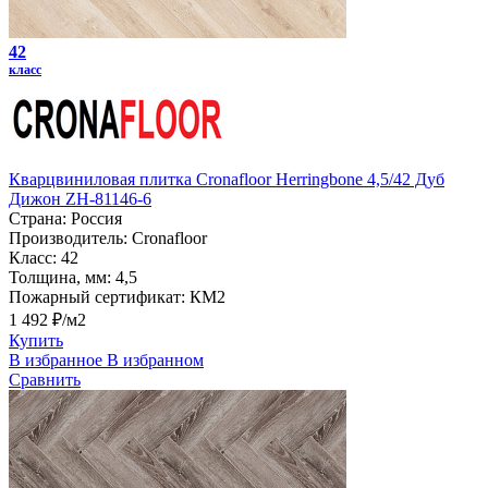
42
класс
Кварцвиниловая плитка Cronafloor Herringbone 4,5/42 Дуб
Дижон ZH-81146-6
Страна:
Россия
Производитель:
Cronafloor
Класс:
42
Толщина, мм:
4,5
Пожарный сертификат:
КМ2
1 492 ₽/м2
Купить
В избранное
В избранном
Сравнить