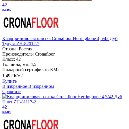
42
класс
Кварцвиниловая плитка Cronafloor Herringbone 4,5/42 Дуб
Тулуза ZH-82012-2
Страна:
Россия
Производитель:
Cronafloor
Класс:
42
Толщина, мм:
4,5
Пожарный сертификат:
КМ2
1 492 ₽/м2
Купить
В избранное
В избранном
Сравнить
42
класс