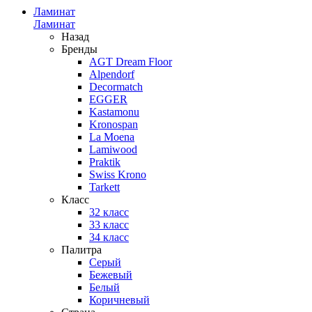
Ламинат
Ламинат
Назад
Бренды
AGT Dream Floor
Alpendorf
Decormatch
EGGER
Kastamonu
Kronospan
La Moena
Lamiwood
Praktik
Swiss Krono
Tarkett
Класс
32 класс
33 класс
34 класс
Палитра
Серый
Бежевый
Белый
Коричневый