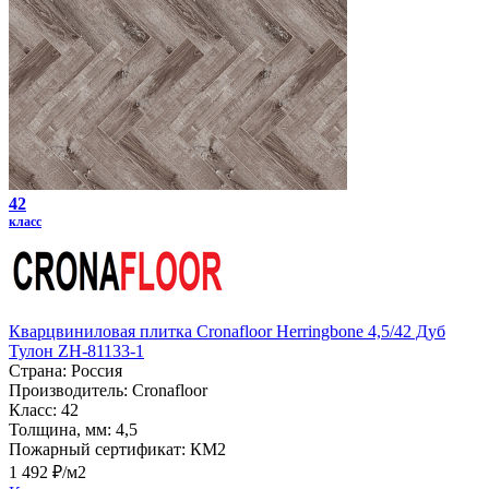
42
класс
Кварцвиниловая плитка Cronafloor Herringbone 4,5/42 Дуб
Тулон ZH-81133-1
Страна:
Россия
Производитель:
Cronafloor
Класс:
42
Толщина, мм:
4,5
Пожарный сертификат:
КМ2
1 492 ₽/м2