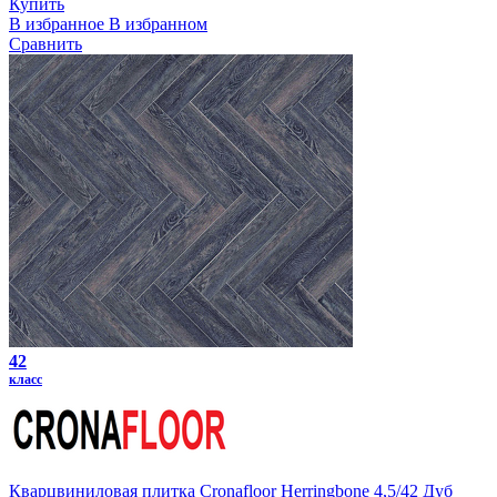
Купить
В избранное
В избранном
Сравнить
42
класс
Кварцвиниловая плитка Cronafloor Herringbone 4,5/42 Дуб