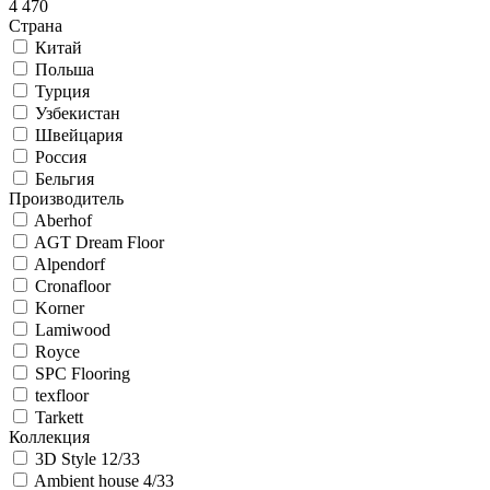
4 470
Страна
Китай
Польша
Турция
Узбекистан
Швейцария
Россия
Бельгия
Производитель
Aberhof
AGT Dream Floor
Alpendorf
Cronafloor
Korner
Lamiwood
Royce
SPC Flooring
texfloor
Tarkett
Коллекция
3D Style 12/33
Ambient house 4/33