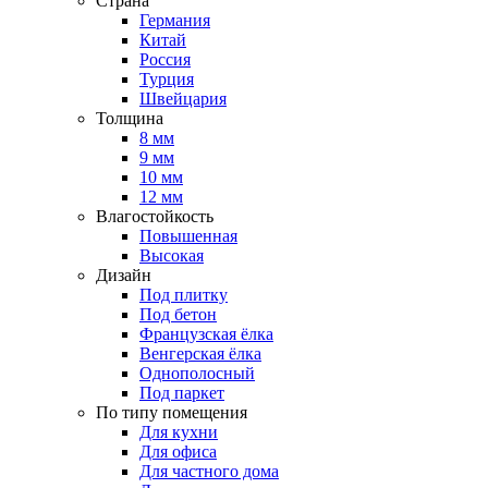
Страна
Германия
Китай
Россия
Турция
Швейцария
Толщина
8 мм
9 мм
10 мм
12 мм
Влагостойкость
Повышенная
Высокая
Дизайн
Под плитку
Под бетон
Французская ёлка
Венгерская ёлка
Однополосный
Под паркет
По типу помещения
Для кухни
Для офиса
Для частного дома