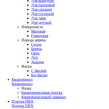
Для коридора
Для прихожей
Для спальни
Для гостиной
Для дачи
Для детской
Поверхность
Матовая
Глянцевая
Порода дерева
Сосна
Береза
Орех
Дуб
Акация
Фаска
С фаской
Без фаски
Кварцвинил
Кварцвинил
Назад
Кварцвиниловая плитка
Кварцвиниловый ламинат
Плитка ПВХ
Плитка ПВХ