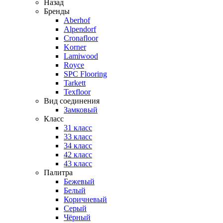
Назад
Бренды
Aberhof
Alpendorf
Cronafloor
Korner
Lamiwood
Royce
SPC Flooring
Tarkett
Texfloor
Вид соединения
Замковый
Класс
31 класс
33 класс
34 класс
42 класс
43 класс
Палитра
Бежевый
Белый
Коричневый
Серый
Чёрный