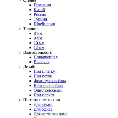
Страна
Германия
Китай
Россия
Турция
Швейцария
Толщина
8 мм
9 мм
10 мм
12 мм
Влагостойкость
Повышенная
Высокая
Дизайн
Под плитку
Под бетон
Французская ёлка
Венгерская ёлка
Однополосный
Под паркет
По типу помещения
Для кухни
Для офиса
Для частного дома