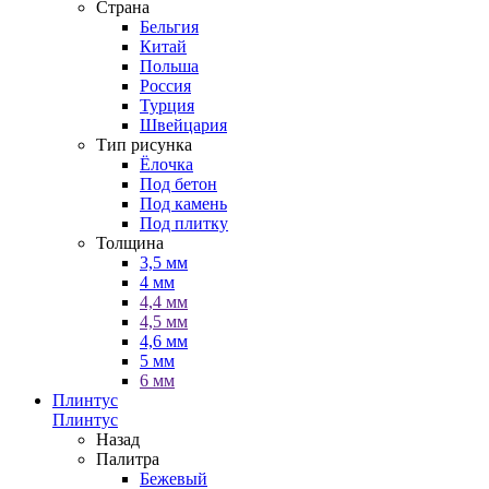
Страна
Бельгия
Китай
Польша
Россия
Турция
Швейцария
Тип рисунка
Ёлочка
Под бетон
Под камень
Под плитку
Толщина
3,5 мм
4 мм
4,4 мм
4,5 мм
4,6 мм
5 мм
6 мм
Плинтус
Плинтус
Назад
Палитра
Бежевый