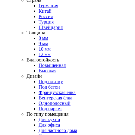
Страна
Германия
Китай
Россия
Турция
Швейцария
Толщина
8 мм
9 мм
10 мм
12 мм
Влагостойкость
Повышенная
Высокая
Дизайн
Под плитку
Под бетон
Французская ёлка
Венгерская ёлка
Однополосный
Под паркет
По типу помещения
Для кухни
Для офиса
Для частного дома