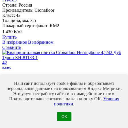
Страна:
Россия
Производитель:
Cronafloor
Класс:
42
Толщина, мм:
3,5
Пожарный сертификат:
КМ2
1 430 ₽/м2
Купить
В избранное
В избранном
Сравнить
42
класс
Кварцвиниловая плитка Cronafloor Herringbone 4,5/42 Дуб
Тулон ZH-81133-1
Наш сайт использует cookie-файлы и обрабатывает
Страна:
Россия
персональные данные с использованием Яндекс Метрики.
Производитель:
Cronafloor
Это улучшает работу сайта и взаимодействие с ним.
Класс:
42
Подтвердите ваше согласие, нажав кнопку ОК.
Условия
Толщина, мм:
4,5
политики
.
Пожарный сертификат:
КМ2
1 492 ₽/м2
ОК
Купить
В избранное
В избранном