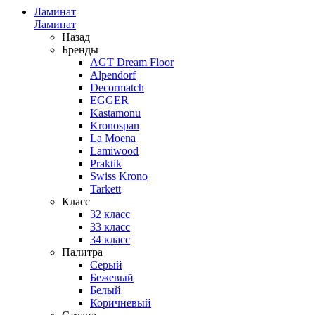
Ламинат
Ламинат
Назад
Бренды
AGT Dream Floor
Alpendorf
Decormatch
EGGER
Kastamonu
Kronospan
La Moena
Lamiwood
Praktik
Swiss Krono
Tarkett
Класс
32 класс
33 класс
34 класс
Палитра
Серый
Бежевый
Белый
Коричневый