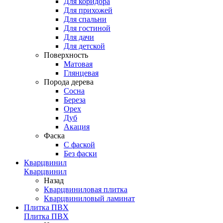
Для коридора
Для прихожей
Для спальни
Для гостиной
Для дачи
Для детской
Поверхность
Матовая
Глянцевая
Порода дерева
Сосна
Береза
Орех
Дуб
Акация
Фаска
С фаской
Без фаски
Кварцвинил
Кварцвинил
Назад
Кварцвиниловая плитка
Кварцвиниловый ламинат
Плитка ПВХ
Плитка ПВХ