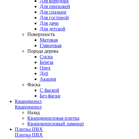
Для коридора
Для прихожей
Для спальни
Для гостиной
Для дачи
Для детской
Поверхность
Матовая
Глянцевая
Порода дерева
Сосна
Береза
Орех
Дуб
Акация
Фаска
С фаской
Без фаски
Кварцвинил
Кварцвинил
Назад
Кварцвиниловая плитка
Кварцвиниловый ламинат
Плитка ПВХ
Плитка ПВХ