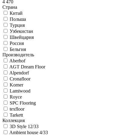
4 470
Страна
Китай
Польша
Турция
Узбекистан
Швейцария
Россия
Бельгия
Производитель
Aberhof
AGT Dream Floor
Alpendorf
Cronafloor
Korner
Lamiwood
Royce
SPC Flooring
texfloor
Tarkett
Коллекция
3D Style 12/33
Ambient house 4/33