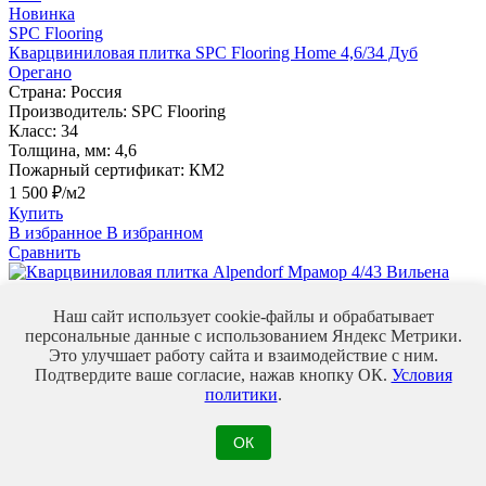
Новинка
SPC Flooring
Кварцвиниловая плитка SPC Flooring Home 4,6/34 Дуб
Орегано
Страна:
Россия
Производитель:
SPC Flooring
Класс:
34
Толщина, мм:
4,6
Пожарный сертификат:
КМ2
1 500 ₽/м2
Купить
В избранное
В избранном
Сравнить
43
класс
Наш сайт использует cookie-файлы и обрабатывает
персональные данные с использованием Яндекс Метрики.
Кварцвиниловая плитка Alpendorf Мрамор 4/43 Вильена
Это улучшает работу сайта и взаимодействие с ним.
Страна:
Швейцария
Подтвердите ваше согласие, нажав кнопку ОК.
Условия
Производитель:
Alpendorf
политики
.
Класс:
43
Толщина, мм:
4
ОК
Пожарный сертификат:
КМ2
2 800 ₽/м2