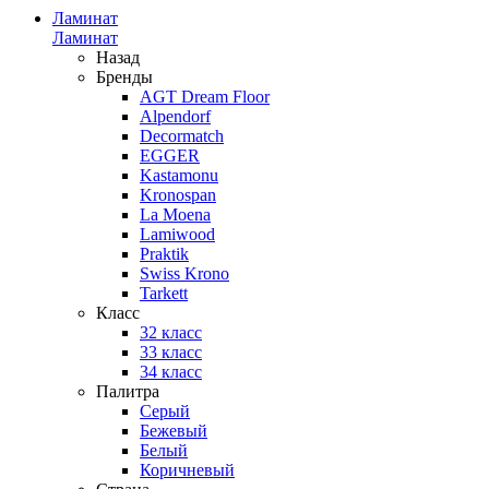
Ламинат
Ламинат
Назад
Бренды
AGT Dream Floor
Alpendorf
Decormatch
EGGER
Kastamonu
Kronospan
La Moena
Lamiwood
Praktik
Swiss Krono
Tarkett
Класс
32 класс
33 класс
34 класс
Палитра
Серый
Бежевый
Белый
Коричневый