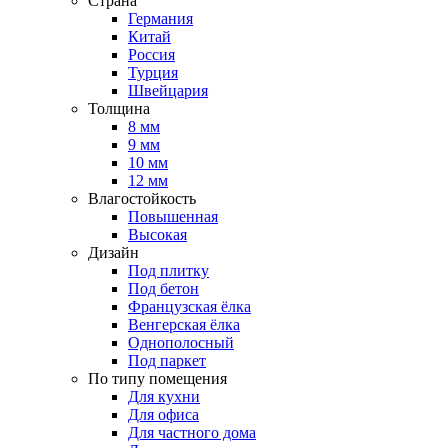
Страна
Германия
Китай
Россия
Турция
Швейцария
Толщина
8 мм
9 мм
10 мм
12 мм
Влагостойкость
Повышенная
Высокая
Дизайн
Под плитку
Под бетон
Французская ёлка
Венгерская ёлка
Однополосный
Под паркет
По типу помещения
Для кухни
Для офиса
Для частного дома