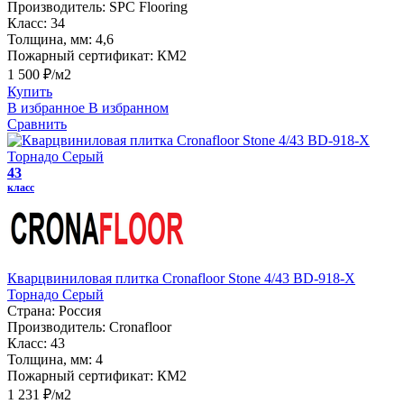
Производитель:
SPC Flooring
Класс:
34
Толщина, мм:
4,6
Пожарный сертификат:
КМ2
1 500 ₽/м2
Купить
В избранное
В избранном
Сравнить
43
класс
Кварцвиниловая плитка Cronafloor Stone 4/43 BD-918-X
Торнадо Серый
Страна:
Россия
Производитель:
Cronafloor
Класс:
43
Толщина, мм:
4
Пожарный сертификат:
КМ2
1 231 ₽/м2