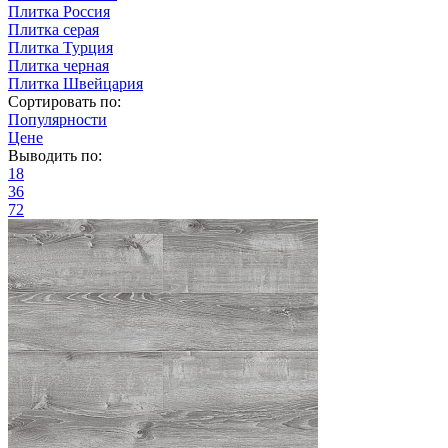
Плитка Россия
Плитка серая
Плитка Турция
Плитка черная
Плитка Швейцария
Сортировать по:
Популярности
Цене
Выводить по:
18
36
72