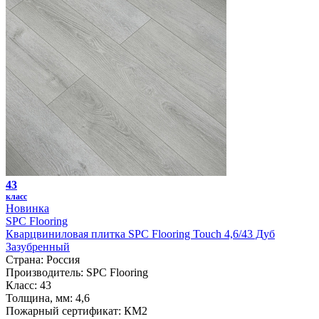
43
класс
Новинка
SPC Flooring
Кварцвиниловая плитка SPC Flooring Touch 4,6/43 Дуб
Зазубренный
Страна:
Россия
Производитель:
SPC Flooring
Класс:
43
Толщина, мм:
4,6
Пожарный сертификат:
КМ2