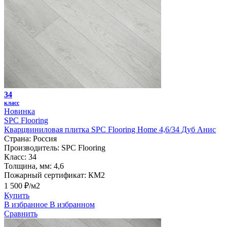
34
класс
Новинка
SPC Flooring
Кварцвиниловая плитка SPC Flooring Home 4,6/34 Дуб Анис
Страна:
Россия
Производитель:
SPC Flooring
Класс:
34
Толщина, мм:
4,6
Пожарный сертификат:
КМ2
1 500 ₽/м2
Купить
В избранное
В избранном
Сравнить