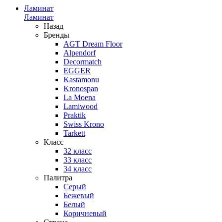
Ламинат
Ламинат
Назад
Бренды
AGT Dream Floor
Alpendorf
Decormatch
EGGER
Kastamonu
Kronospan
La Moena
Lamiwood
Praktik
Swiss Krono
Tarkett
Класс
32 класс
33 класс
34 класс
Палитра
Серый
Бежевый
Белый
Коричневый