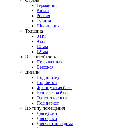
Страна
Германия
Китай
Россия
Турция
Швейцария
Толщина
8 мм
9 мм
10 мм
12 мм
Влагостойкость
Повышенная
Высокая
Дизайн
Под плитку
Под бетон
Французская ёлка
Венгерская ёлка
Однополосный
Под паркет
По типу помещения
Для кухни
Для офиса
Для частного дома