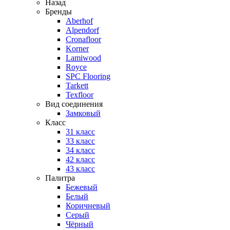
Назад
Бренды
Aberhof
Alpendorf
Cronafloor
Korner
Lamiwood
Royce
SPC Flooring
Tarkett
Texfloor
Вид соединения
Замковый
Класс
31 класс
33 класс
34 класс
42 класс
43 класс
Палитра
Бежевый
Белый
Коричневый
Серый
Чёрный