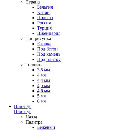
Страна
Бельгия
Китай
Польша
Россия
Турция
Швейцария
Тип рисунка
Ёлочка
Под бетон
Под камень
Под плитку
Толщина
3,5 мм
4 мм
4,4 мм
4,5 мм
4,6 мм
5 мм
6 мм
Плинтус
Плинтус
Назад
Палитра
Бежевый