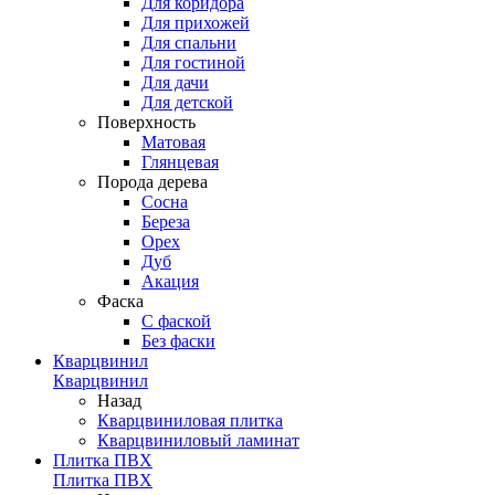
Для коридора
Для прихожей
Для спальни
Для гостиной
Для дачи
Для детской
Поверхность
Матовая
Глянцевая
Порода дерева
Сосна
Береза
Орех
Дуб
Акация
Фаска
С фаской
Без фаски
Кварцвинил
Кварцвинил
Назад
Кварцвиниловая плитка
Кварцвиниловый ламинат
Плитка ПВХ
Плитка ПВХ