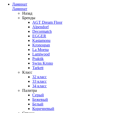
Ламинат
Ламинат
Назад
Бренды
AGT Dream Floor
Alpendorf
Decormatch
EGGER
Kastamonu
Kronospan
La Moena
Lamiwood
Praktik
Swiss Krono
Tarkett
Класс
32 класс
33 класс
34 класс
Палитра
Серый
Бежевый
Белый
Коричневый