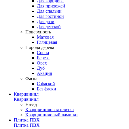
Для коридора
Для прихожей
Для спальни
Для гостиной
Для дачи
Для детской
Поверхность
Матовая
Глянцевая
Порода дерева
Сосна
Береза
Орех
Дуб
Акация
Фаска
С фаской
Без фаски
Кварцвинил
Кварцвинил
Назад
Кварцвиниловая плитка
Кварцвиниловый ламинат
Плитка ПВХ
Плитка ПВХ