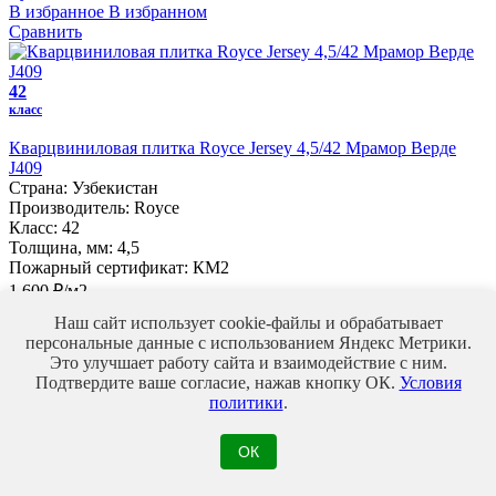
В избранное
В избранном
Сравнить
42
класс
Кварцвиниловая плитка Royce Jersey 4,5/42 Мрамор Верде
J409
Страна:
Узбекистан
Производитель:
Royce
Класс:
42
Толщина, мм:
4,5
Пожарный сертификат:
КМ2
1 600 ₽/м2
Купить
Наш сайт использует cookie-файлы и обрабатывает
В избранное
В избранном
персональные данные с использованием Яндекс Метрики.
Сравнить
Это улучшает работу сайта и взаимодействие с ним.
Подтвердите ваше согласие, нажав кнопку ОК.
Условия
политики
.
42
класс
ОК
Кварцвиниловая плитка Cronafloor Fresh 3,5/42 Дуб
Дарвинский FH-104