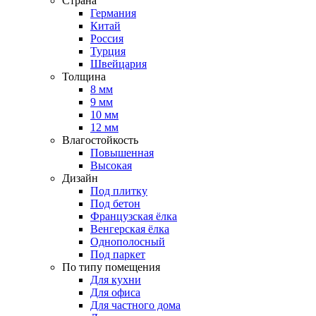
Страна
Германия
Китай
Россия
Турция
Швейцария
Толщина
8 мм
9 мм
10 мм
12 мм
Влагостойкость
Повышенная
Высокая
Дизайн
Под плитку
Под бетон
Французская ёлка
Венгерская ёлка
Однополосный
Под паркет
По типу помещения
Для кухни
Для офиса
Для частного дома