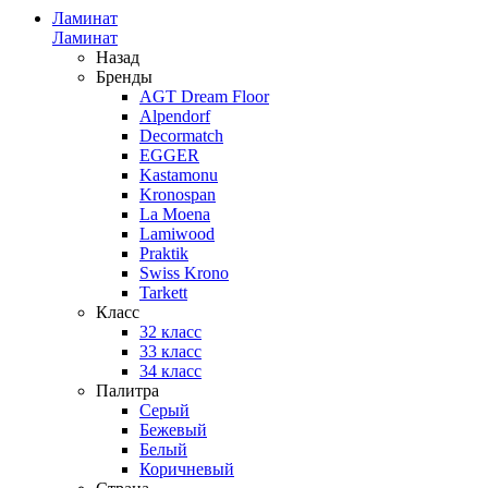
Ламинат
Ламинат
Назад
Бренды
AGT Dream Floor
Alpendorf
Decormatch
EGGER
Kastamonu
Kronospan
La Moena
Lamiwood
Praktik
Swiss Krono
Tarkett
Класс
32 класс
33 класс
34 класс
Палитра
Серый
Бежевый
Белый
Коричневый