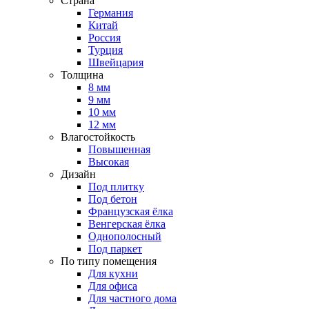
Страна
Германия
Китай
Россия
Турция
Швейцария
Толщина
8 мм
9 мм
10 мм
12 мм
Влагостойкость
Повышенная
Высокая
Дизайн
Под плитку
Под бетон
Французская ёлка
Венгерская ёлка
Однополосный
Под паркет
По типу помещения
Для кухни
Для офиса
Для частного дома