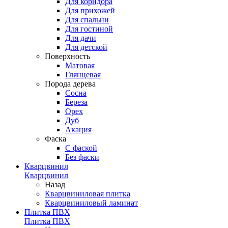
Для коридора
Для прихожей
Для спальни
Для гостиной
Для дачи
Для детской
Поверхность
Матовая
Глянцевая
Порода дерева
Сосна
Береза
Орех
Дуб
Акация
Фаска
С фаской
Без фаски
Кварцвинил
Кварцвинил
Назад
Кварцвиниловая плитка
Кварцвиниловый ламинат
Плитка ПВХ
Плитка ПВХ