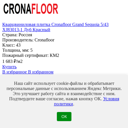
Кварцвиниловая плитка Cronafloor Grand Sequoia 5/43
XJ83013-1 Дуб Красный
Страна:
Россия
Производитель:
Cronafloor
Класс:
43
Толщина, мм:
5
Пожарный сертификат:
КМ2
1 683 ₽/м2
Купить
В избранное
В избранном
Сравнить
Наш сайт использует cookie-файлы и обрабатывает
персональные данные с использованием Яндекс Метрики.
43
Это улучшает работу сайта и взаимодействие с ним.
класс
Подтвердите ваше согласие, нажав кнопку ОК.
Условия
политики
.
ОК
Кварцвиниловая плитка Cronafloor Wood 4/43 ZH-81101-1