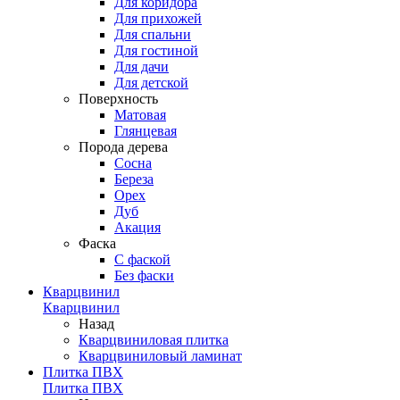
Для коридора
Для прихожей
Для спальни
Для гостиной
Для дачи
Для детской
Поверхность
Матовая
Глянцевая
Порода дерева
Сосна
Береза
Орех
Дуб
Акация
Фаска
С фаской
Без фаски
Кварцвинил
Кварцвинил
Назад
Кварцвиниловая плитка
Кварцвиниловый ламинат
Плитка ПВХ
Плитка ПВХ