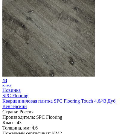
43
класс
Новинка
SPC Flooring
Кварцвиниловая плитка SPC Flooring Touch 4,6/43 Дуб
Венгерский
Страна:
Россия
Производитель:
SPC Flooring
Класс:
43
Толщина, мм:
4,6
Пожарный сертификат:
КМ2