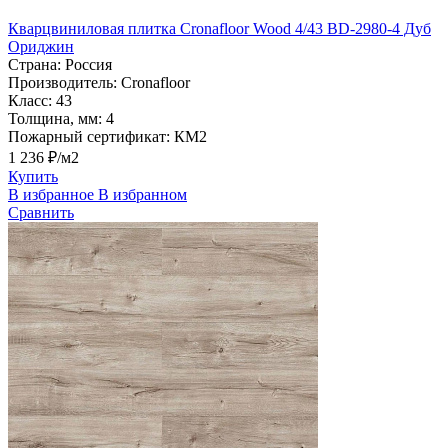
Кварцвиниловая плитка Cronafloor Wood 4/43 BD-2980-4 Дуб
Ориджин
Страна:
Россия
Производитель:
Cronafloor
Класс:
43
Толщина, мм:
4
Пожарный сертификат:
КМ2
1 236 ₽/м2
Купить
В избранное
В избранном
Сравнить