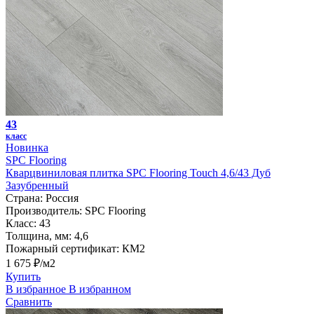
43
класс
Новинка
SPC Flooring
Кварцвиниловая плитка SPC Flooring Touch 4,6/43 Дуб
Зазубренный
Страна:
Россия
Производитель:
SPC Flooring
Класс:
43
Толщина, мм:
4,6
Пожарный сертификат:
КМ2
1 675 ₽/м2
Купить
В избранное
В избранном
Сравнить