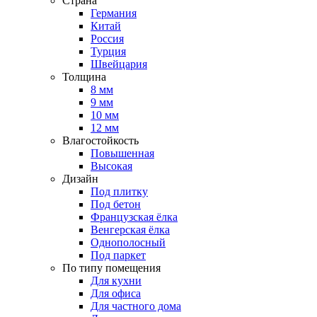
Страна
Германия
Китай
Россия
Турция
Швейцария
Толщина
8 мм
9 мм
10 мм
12 мм
Влагостойкость
Повышенная
Высокая
Дизайн
Под плитку
Под бетон
Французская ёлка
Венгерская ёлка
Однополосный
Под паркет
По типу помещения
Для кухни
Для офиса
Для частного дома