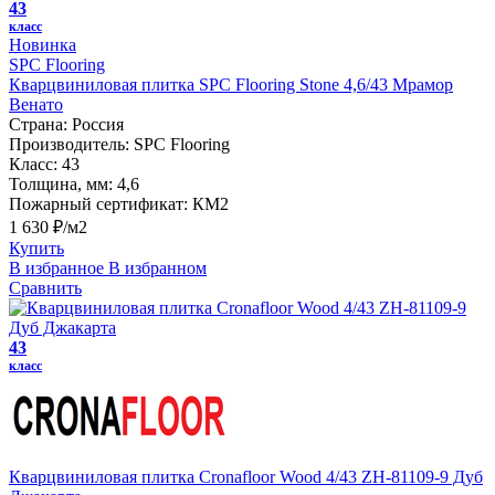
43
класс
Новинка
SPC Flooring
Кварцвиниловая плитка SPC Flooring Stone 4,6/43 Мрамор
Венато
Страна:
Россия
Производитель:
SPC Flooring
Класс:
43
Толщина, мм:
4,6
Пожарный сертификат:
КМ2
1 630 ₽/м2
Купить
В избранное
В избранном
Сравнить
43
класс
Кварцвиниловая плитка Cronafloor Wood 4/43 ZH-81109-9 Дуб