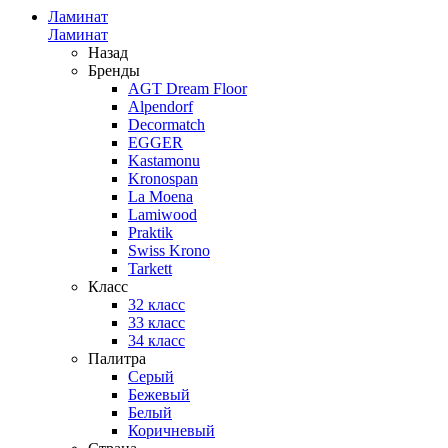
Ламинат
Ламинат
Назад
Бренды
AGT Dream Floor
Alpendorf
Decormatch
EGGER
Kastamonu
Kronospan
La Moena
Lamiwood
Praktik
Swiss Krono
Tarkett
Класс
32 класс
33 класс
34 класс
Палитра
Серый
Бежевый
Белый
Коричневый