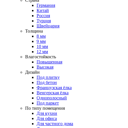
Страна
Германия
Китай
Россия
Турция
Швейцария
Толщина
8 мм
9 мм
10 мм
12 мм
Влагостойкость
Повышенная
Высокая
Дизайн
Под плитку
Под бетон
Французская ёлка
Венгерская ёлка
Однополосный
Под паркет
По типу помещения
Для кухни
Для офиса
Для частного дома