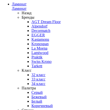
Ламинат
Ламинат
Назад
Бренды
AGT Dream Floor
Alpendorf
Decormatch
EGGER
Kastamonu
Kronospan
La Moena
Lamiwood
Praktik
Swiss Krono
Tarkett
Класс
32 класс
33 класс
34 класс
Палитра
Серый
Бежевый
Белый
Коричневый