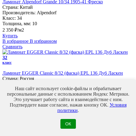
Ламинат Alpendorf Grande 10/34 1905-41 Фреско
Страна:
Китай
Производитель:
Alpendorf
Класс:
34
Толщина, мм:
10
2 350 ₽/м2
Купить
В избранное
В избранном
Сравнить
32
класс
Ламинат EGGER Classic 8/32 (фаска) EPL 136 Дуб Ласкен
Страна:
Россия
Производитель:
EGGER
Наш сайт использует cookie-файлы и обрабатывает
Класс:
32
персональные данные с использованием Яндекс Метрики.
Толщина, мм:
8
Это улучшает работу сайта и взаимодействие с ним.
1 165 ₽/м2
Подтвердите ваше согласие, нажав кнопку ОК.
Условия
Купить
политики
.
В избранное
В избранном
Сравнить
ОК
32