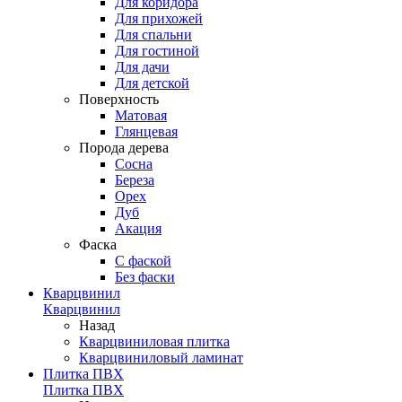
Для коридора
Для прихожей
Для спальни
Для гостиной
Для дачи
Для детской
Поверхность
Матовая
Глянцевая
Порода дерева
Сосна
Береза
Орех
Дуб
Акация
Фаска
С фаской
Без фаски
Кварцвинил
Кварцвинил
Назад
Кварцвиниловая плитка
Кварцвиниловый ламинат
Плитка ПВХ
Плитка ПВХ