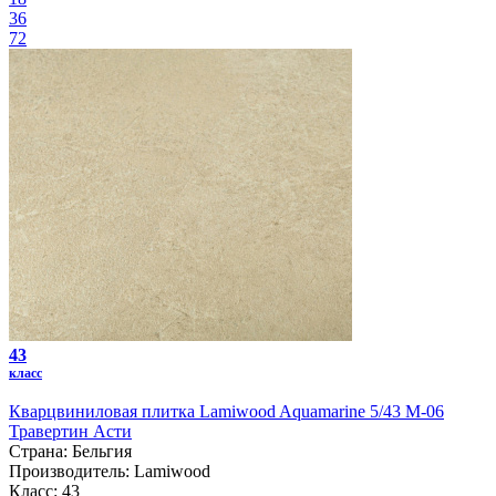
36
72
43
класс
Кварцвиниловая плитка Lamiwood Aquamarine 5/43 M-06
Травертин Асти
Страна:
Бельгия
Производитель:
Lamiwood
Класс:
43