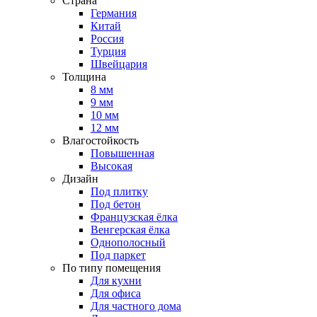
Страна
Германия
Китай
Россия
Турция
Швейцария
Толщина
8 мм
9 мм
10 мм
12 мм
Влагостойкость
Повышенная
Высокая
Дизайн
Под плитку
Под бетон
Французская ёлка
Венгерская ёлка
Однополосный
Под паркет
По типу помещения
Для кухни
Для офиса
Для частного дома