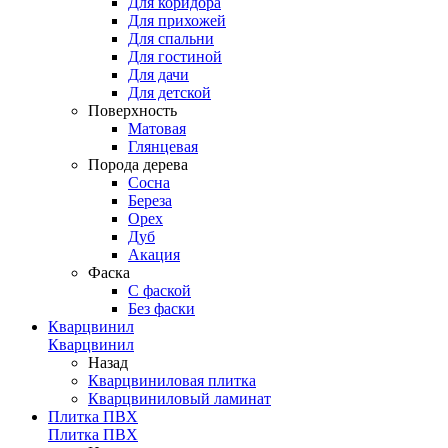
Для коридора
Для прихожей
Для спальни
Для гостиной
Для дачи
Для детской
Поверхность
Матовая
Глянцевая
Порода дерева
Сосна
Береза
Орех
Дуб
Акация
Фаска
С фаской
Без фаски
Кварцвинил
Кварцвинил
Назад
Кварцвиниловая плитка
Кварцвиниловый ламинат
Плитка ПВХ
Плитка ПВХ