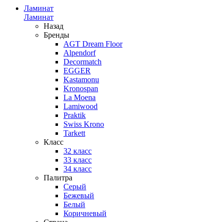
Ламинат
Ламинат
Назад
Бренды
AGT Dream Floor
Alpendorf
Decormatch
EGGER
Kastamonu
Kronospan
La Moena
Lamiwood
Praktik
Swiss Krono
Tarkett
Класс
32 класс
33 класс
34 класс
Палитра
Серый
Бежевый
Белый
Коричневый