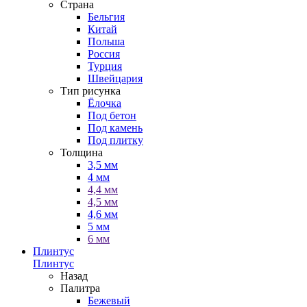
Страна
Бельгия
Китай
Польша
Россия
Турция
Швейцария
Тип рисунка
Ёлочка
Под бетон
Под камень
Под плитку
Толщина
3,5 мм
4 мм
4,4 мм
4,5 мм
4,6 мм
5 мм
6 мм
Плинтус
Плинтус
Назад
Палитра
Бежевый