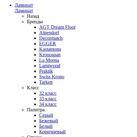
Ламинат
Ламинат
Назад
Бренды
AGT Dream Floor
Alpendorf
Decormatch
EGGER
Kastamonu
Kronospan
La Moena
Lamiwood
Praktik
Swiss Krono
Tarkett
Класс
32 класс
33 класс
34 класс
Палитра
Серый
Бежевый
Белый
Коричневый