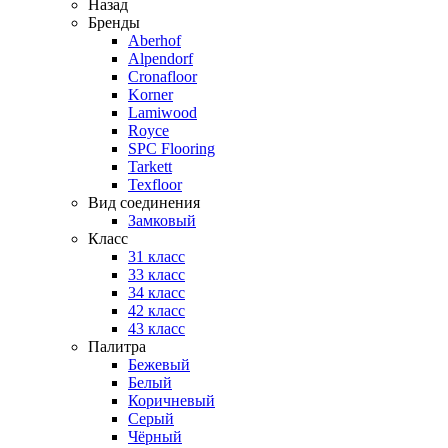
Назад
Бренды
Aberhof
Alpendorf
Cronafloor
Korner
Lamiwood
Royce
SPC Flooring
Tarkett
Texfloor
Вид соединения
Замковый
Класс
31 класс
33 класс
34 класс
42 класс
43 класс
Палитра
Бежевый
Белый
Коричневый
Серый
Чёрный