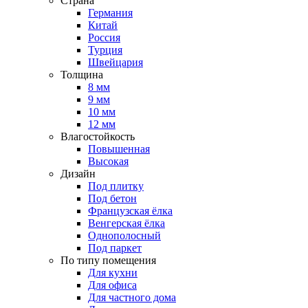
Страна
Германия
Китай
Россия
Турция
Швейцария
Толщина
8 мм
9 мм
10 мм
12 мм
Влагостойкость
Повышенная
Высокая
Дизайн
Под плитку
Под бетон
Французская ёлка
Венгерская ёлка
Однополосный
Под паркет
По типу помещения
Для кухни
Для офиса
Для частного дома