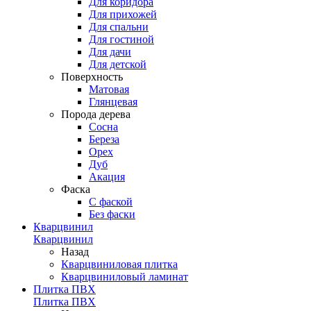
Для коридора
Для прихожей
Для спальни
Для гостиной
Для дачи
Для детской
Поверхность
Матовая
Глянцевая
Порода дерева
Сосна
Береза
Орех
Дуб
Акация
Фаска
С фаской
Без фаски
Кварцвинил
Кварцвинил
Назад
Кварцвиниловая плитка
Кварцвиниловый ламинат
Плитка ПВХ
Плитка ПВХ