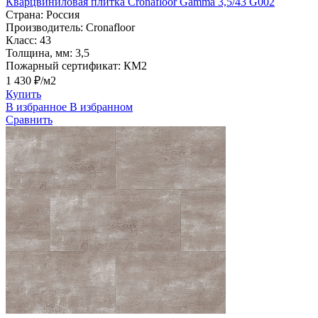
Кварцвиниловая плитка Cronafloor Gamma 3,5/43 G002
Страна:
Россия
Производитель:
Cronafloor
Класс:
43
Толщина, мм:
3,5
Пожарный сертификат:
КМ2
1 430 ₽/м2
Купить
В избранное
В избранном
Сравнить