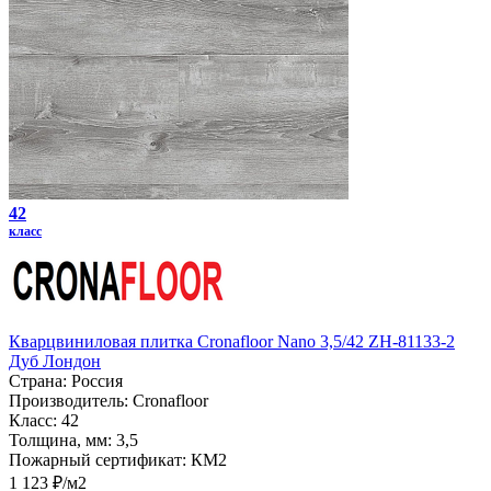
42
класс
Кварцвиниловая плитка Cronafloor Nano 3,5/42 ZH-81133-2
Дуб Лондон
Страна:
Россия
Производитель:
Cronafloor
Класс:
42
Толщина, мм:
3,5
Пожарный сертификат:
КМ2
1 123 ₽/м2