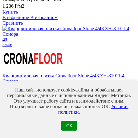
1 236 ₽/м2
Купить
В избранное
В избранном
Сравнить
43
класс
Кварцвиниловая плитка Cronafloor Stone 4/43 ZH-81011-4
Сонора
Страна:
Россия
Наш сайт использует cookie-файлы и обрабатывает
Производитель:
Cronafloor
персональные данные с использованием Яндекс Метрики.
Класс:
43
Это улучшает работу сайта и взаимодействие с ним.
Толщина, мм:
4
Подтвердите ваше согласие, нажав кнопку ОК.
Условия
Пожарный сертификат:
КМ2
политики
.
1 231 ₽/м2
Купить
ОК
В избранное
В избранном
Сравнить