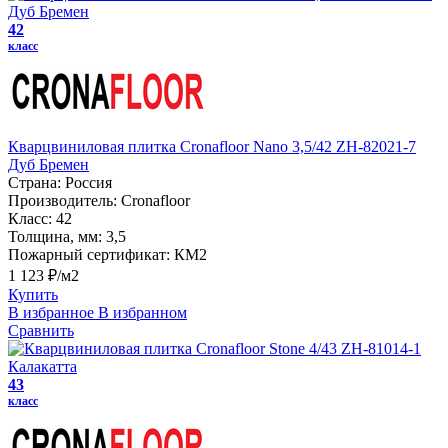
42
класс
Кварцвиниловая плитка Cronafloor Nano 3,5/42 ZH-82021-7
Дуб Бремен
Страна:
Россия
Производитель:
Cronafloor
Класс:
42
Толщина, мм:
3,5
Пожарный сертификат:
КМ2
1 123 ₽/м2
Купить
В избранное
В избранном
Сравнить
43
класс