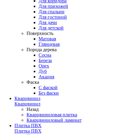
Для коридора
Для прихожей
Для спальни
Для гостиной
Для дачи
Для детской
Поверхность
Матовая
Глянцевая
Порода дерева
Сосна
Береза
Орех
Дуб
Акация
Фаска
С фаской
Без фаски
Кварцвинил
Кварцвинил
Назад
Кварцвиниловая плитка
Кварцвиниловый ламинат
Плитка ПВХ
Плитка ПВХ