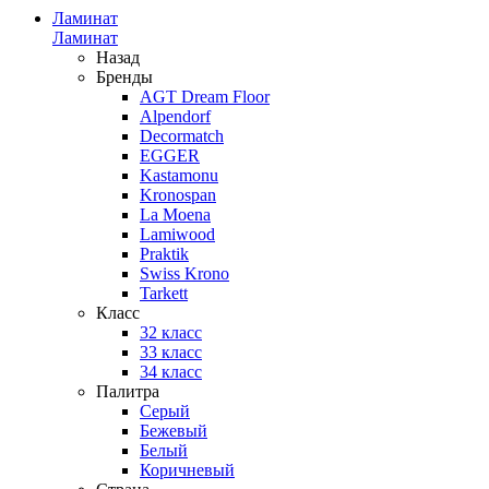
Ламинат
Ламинат
Назад
Бренды
AGT Dream Floor
Alpendorf
Decormatch
EGGER
Kastamonu
Kronospan
La Moena
Lamiwood
Praktik
Swiss Krono
Tarkett
Класс
32 класс
33 класс
34 класс
Палитра
Серый
Бежевый
Белый
Коричневый