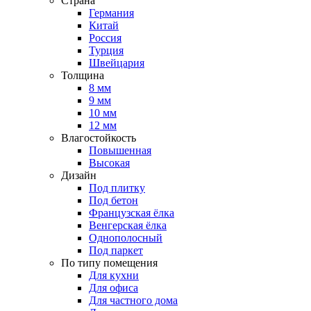
Страна
Германия
Китай
Россия
Турция
Швейцария
Толщина
8 мм
9 мм
10 мм
12 мм
Влагостойкость
Повышенная
Высокая
Дизайн
Под плитку
Под бетон
Французская ёлка
Венгерская ёлка
Однополосный
Под паркет
По типу помещения
Для кухни
Для офиса
Для частного дома