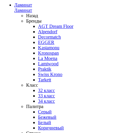
Ламинат
Ламинат
Назад
Бренды
AGT Dream Floor
Alpendorf
Decormatch
EGGER
Kastamonu
Kronospan
La Moena
Lamiwood
Praktik
Swiss Krono
Tarkett
Класс
32 класс
33 класс
34 класс
Палитра
Серый
Бежевый
Белый
Коричневый