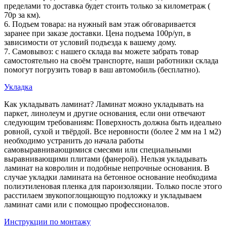
пределами то доставка будет стоить только за километраж (
70р за км).
6. Подъем товара: на нужный вам этаж обговаривается
заранее при заказе доставки. Цена подъема 100р/уп, в
зависимости от условий подъезда к вашему дому.
7. Самовывоз: с нашего склада вы можете забрать товар
самостоятельно на своём транспорте, наши работники склада
помогут погрузить товар в ваш автомобиль (бесплатно).
Укладка
Как укладывать ламинат? Ламинат можно укладывать на
паркет, линолеум и другие основания, если они отвечают
следующим требованиям: Поверхность должна быть идеально
ровной, сухой и твёрдой. Все неровности (более 2 мм на 1 м2)
необходимо устранить до начала работы
самовыравнивающимися смесями или специальными
выравнивающими плитами (фанерой). Нельзя укладывать
ламинат на ковролин и подобные непрочные основания. В
случае укладки ламината на бетонное основание необходима
полиэтиленовая пленка для пароизоляции. Только после этого
расстилаем звукопоглощающую подложку и укладываем
ламинат сами или с помощью профессионалов.
Инструкции по монтажу