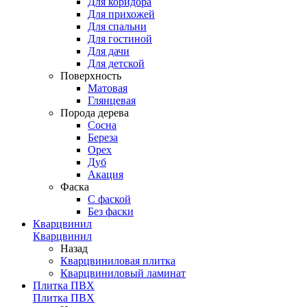
Для коридора
Для прихожей
Для спальни
Для гостиной
Для дачи
Для детской
Поверхность
Матовая
Глянцевая
Порода дерева
Сосна
Береза
Орех
Дуб
Акация
Фаска
С фаской
Без фаски
Кварцвинил
Кварцвинил
Назад
Кварцвиниловая плитка
Кварцвиниловый ламинат
Плитка ПВХ
Плитка ПВХ