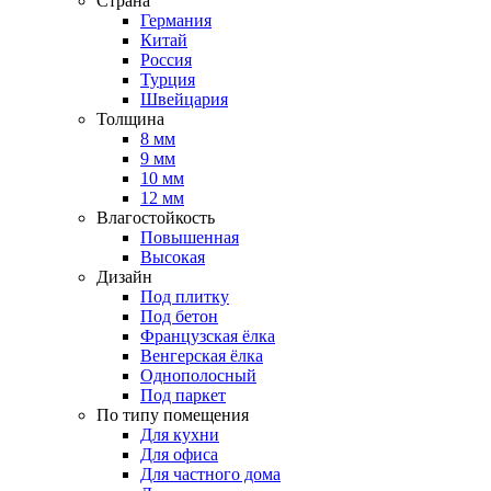
Страна
Германия
Китай
Россия
Турция
Швейцария
Толщина
8 мм
9 мм
10 мм
12 мм
Влагостойкость
Повышенная
Высокая
Дизайн
Под плитку
Под бетон
Французская ёлка
Венгерская ёлка
Однополосный
Под паркет
По типу помещения
Для кухни
Для офиса
Для частного дома