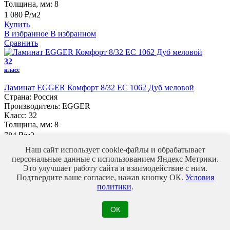
Толщина, мм:
8
1 080 ₽/м2
Купить
В избранное
В избранном
Сравнить
32
класс
Ламинат EGGER Комфорт 8/32 EC 1062 Дуб меловой
Страна:
Россия
Производитель:
EGGER
Класс:
32
Толщина, мм:
8
784 ₽/м2
Купить
Наш сайт использует cookie-файлы и обрабатывает
В избранное
В избранном
персональные данные с использованием Яндекс Метрики.
Сравнить
Это улучшает работу сайта и взаимодействие с ним.
Подтвердите ваше согласие, нажав кнопку ОК.
Условия
33
политики
.
класс
Новинка
ОК
Ламинат La Moena Valoroso Hasan 12/33 Дуб Барбарино
Страна:
Россия