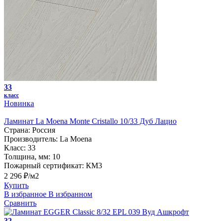
33
класс
Новинка
Ламинат La Moena Monte Cristallo 10/33 Дуб Лацио
Страна:
Россия
Производитель:
La Moena
Класс:
33
Толщина, мм:
10
Пожарный сертификат:
КМ3
2 296 ₽/м2
Купить
В избранное
В избранном
Сравнить
32