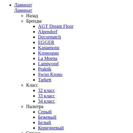
Ламинат
Ламинат
Назад
Бренды
AGT Dream Floor
Alpendorf
Decormatch
EGGER
Kastamonu
Kronospan
La Moena
Lamiwood
Praktik
Swiss Krono
Tarkett
Класс
32 класс
33 класс
34 класс
Палитра
Серый
Бежевый
Белый
Коричневый