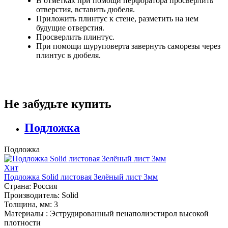
В отметках при помощи перфоратора просверлить
отверстия, вставить дюбеля.
Приложить плинтус к стене, разметить на нем
будущие отверстия.
Просверлить плинтус.
При помощи шуруповерта завернуть саморезы через
плинтус в дюбеля.
Не забудьте купить
Подложка
Подложка
Хит
Подложка Solid листовая Зелёный лист 3мм
Страна:
Россия
Производитель:
Solid
Толщина, мм:
3
Материалы :
Эструдированный пенаполиэстирол высокой
плотности