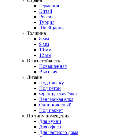
Страна
Германия
Китай
Россия
Турция
Швейцария
Толщина
8 мм
9 мм
10 мм
12 мм
Влагостойкость
Повышенная
Высокая
Дизайн
Под плитку
Под бетон
Французская ёлка
Венгерская ёлка
Однополосный
Под паркет
По типу помещения
Для кухни
Для офиса
Для частного дома