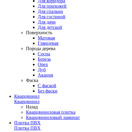
Для коридора
Для прихожей
Для спальни
Для гостиной
Для дачи
Для детской
Поверхность
Матовая
Глянцевая
Порода дерева
Сосна
Береза
Орех
Дуб
Акация
Фаска
С фаской
Без фаски
Кварцвинил
Кварцвинил
Назад
Кварцвиниловая плитка
Кварцвиниловый ламинат
Плитка ПВХ
Плитка ПВХ