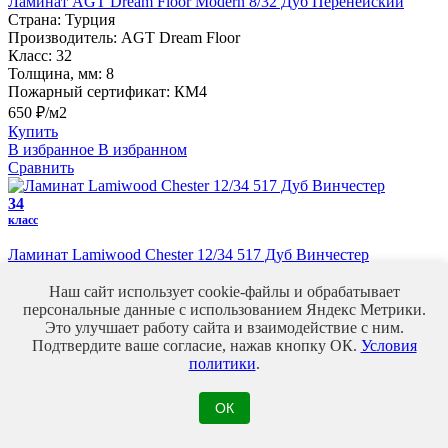
Ламинат AGT Dream Floor Modern 8/32 Дуб Перенейский
Страна:
Турция
Производитель:
AGT Dream Floor
Класс:
32
Толщина, мм:
8
Пожарный сертификат:
КМ4
650 ₽/м2
Купить
В избранное
В избранном
Сравнить
34
класс
Ламинат Lamiwood Chester 12/34 517 Дуб Винчестер
Страна:
Китай
Производитель:
Lamiwood
Наш сайт использует cookie-файлы и обрабатывает
Класс:
34
персональные данные с использованием Яндекс Метрики.
Толщина, мм:
12
Это улучшает работу сайта и взаимодействие с ним.
Пожарный сертификат:
КМ2
Подтвердите ваше согласие, нажав кнопку ОК.
Условия
политики
.
1 910 ₽/м2
Купить
В избранное
В избранном
ОК
Сравнить