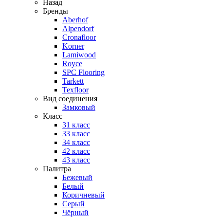
Назад
Бренды
Aberhof
Alpendorf
Cronafloor
Korner
Lamiwood
Royce
SPC Flooring
Tarkett
Texfloor
Вид соединения
Замковый
Класс
31 класс
33 класс
34 класс
42 класс
43 класс
Палитра
Бежевый
Белый
Коричневый
Серый
Чёрный