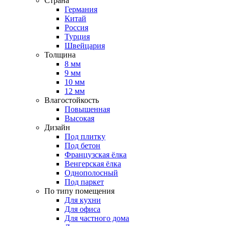
Страна
Германия
Китай
Россия
Турция
Швейцария
Толщина
8 мм
9 мм
10 мм
12 мм
Влагостойкость
Повышенная
Высокая
Дизайн
Под плитку
Под бетон
Французская ёлка
Венгерская ёлка
Однополосный
Под паркет
По типу помещения
Для кухни
Для офиса
Для частного дома