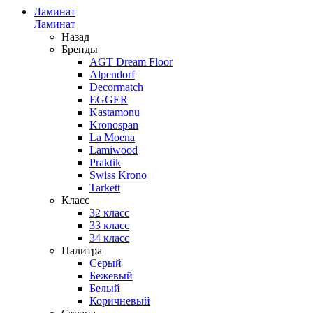
Ламинат
Ламинат
Назад
Бренды
AGT Dream Floor
Alpendorf
Decormatch
EGGER
Kastamonu
Kronospan
La Moena
Lamiwood
Praktik
Swiss Krono
Tarkett
Класс
32 класс
33 класс
34 класс
Палитра
Серый
Бежевый
Белый
Коричневый