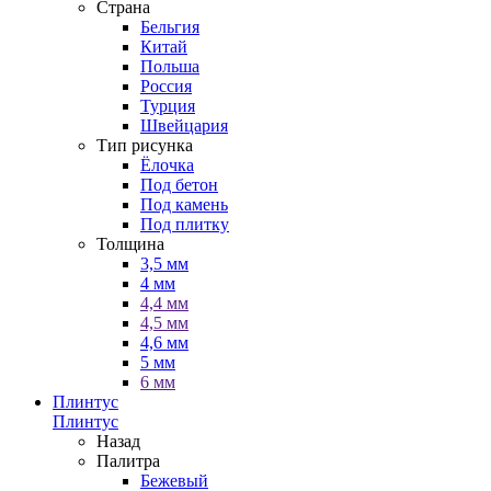
Страна
Бельгия
Китай
Польша
Россия
Турция
Швейцария
Тип рисунка
Ёлочка
Под бетон
Под камень
Под плитку
Толщина
3,5 мм
4 мм
4,4 мм
4,5 мм
4,6 мм
5 мм
6 мм
Плинтус
Плинтус
Назад
Палитра
Бежевый