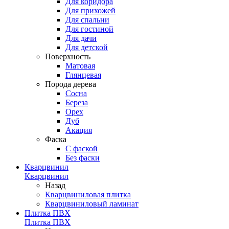
Для коридора
Для прихожей
Для спальни
Для гостиной
Для дачи
Для детской
Поверхность
Матовая
Глянцевая
Порода дерева
Сосна
Береза
Орех
Дуб
Акация
Фаска
С фаской
Без фаски
Кварцвинил
Кварцвинил
Назад
Кварцвиниловая плитка
Кварцвиниловый ламинат
Плитка ПВХ
Плитка ПВХ