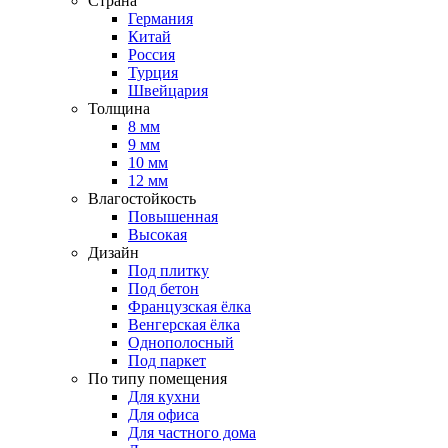
Страна
Германия
Китай
Россия
Турция
Швейцария
Толщина
8 мм
9 мм
10 мм
12 мм
Влагостойкость
Повышенная
Высокая
Дизайн
Под плитку
Под бетон
Французская ёлка
Венгерская ёлка
Однополосный
Под паркет
По типу помещения
Для кухни
Для офиса
Для частного дома