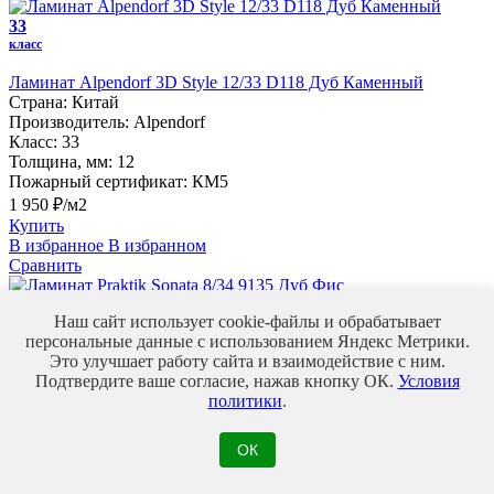
33
класс
Ламинат Alpendorf 3D Style 12/33 D118 Дуб Каменный
Страна:
Китай
Производитель:
Alpendorf
Класс:
33
Толщина, мм:
12
Пожарный сертификат:
КМ5
1 950 ₽/м2
Купить
В избранное
В избранном
Сравнить
34
Наш сайт использует cookie-файлы и обрабатывает
класс
персональные данные с использованием Яндекс Метрики.
Ламинат Praktik Sonata 8/34 9135 Дуб Фис
Это улучшает работу сайта и взаимодействие с ним.
Страна:
Китай
Подтвердите ваше согласие, нажав кнопку ОК.
Условия
Производитель:
Praktik
политики
.
Класс:
34
Толщина, мм:
8
ОК
Пожарный сертификат:
КМ3
2 550 ₽/м2