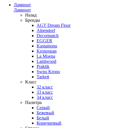
Ламинат
Ламинат
Назад
Бренды
AGT Dream Floor
Alpendorf
Decormatch
EGGER
Kastamonu
Kronospan
La Moena
Lamiwood
Praktik
Swiss Krono
Tarkett
Класс
32 класс
33 класс
34 класс
Палитра
Серый
Бежевый
Белый
Коричневый