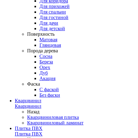
Для коридора
Для прихожей
Для спальни
Для гостиной
Для дачи
Для детской
Поверхность
Матовая
Глянцевая
Порода дерева
Сосна
Береза
Орех
Дуб
Акация
Фаска
С фаской
Без фаски
Кварцвинил
Кварцвинил
Назад
Кварцвиниловая плитка
Кварцвиниловый ламинат
Плитка ПВХ
Плитка ПВХ