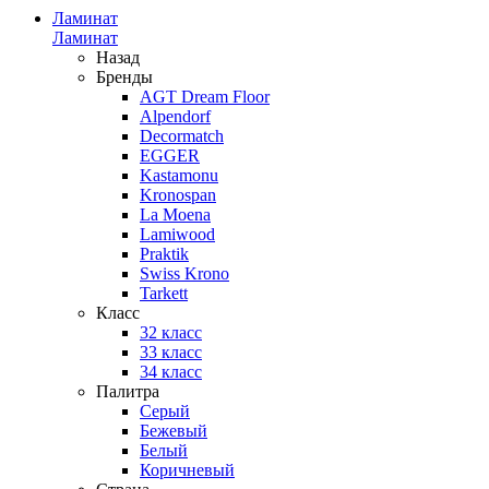
Ламинат
Ламинат
Назад
Бренды
AGT Dream Floor
Alpendorf
Decormatch
EGGER
Kastamonu
Kronospan
La Moena
Lamiwood
Praktik
Swiss Krono
Tarkett
Класс
32 класс
33 класс
34 класс
Палитра
Серый
Бежевый
Белый
Коричневый