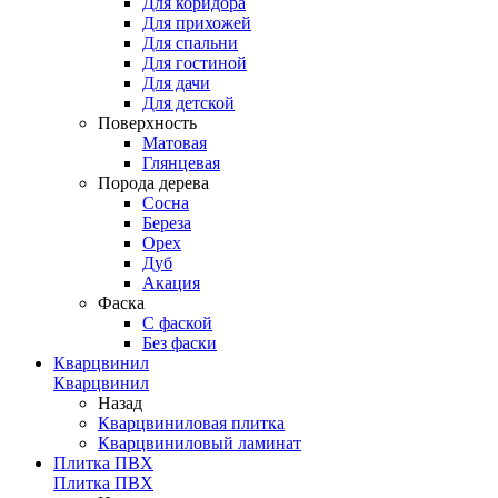
Для коридора
Для прихожей
Для спальни
Для гостиной
Для дачи
Для детской
Поверхность
Матовая
Глянцевая
Порода дерева
Сосна
Береза
Орех
Дуб
Акация
Фаска
С фаской
Без фаски
Кварцвинил
Кварцвинил
Назад
Кварцвиниловая плитка
Кварцвиниловый ламинат
Плитка ПВХ
Плитка ПВХ