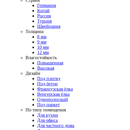
Страна
Германия
Китай
Россия
Турция
Швейцария
Толщина
8 мм
9 мм
10 мм
12 мм
Влагостойкость
Повышенная
Высокая
Дизайн
Под плитку
Под бетон
Французская ёлка
Венгерская ёлка
Однополосный
Под паркет
По типу помещения
Для кухни
Для офиса
Для частного дома