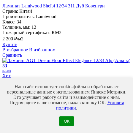
Ламинат Lamiwood Shelbi 12/34 311 Дуб Ковентри
Страна:
Китай
Производитель:
Lamiwood
Класс:
34
Толщина, мм:
12
Пожарный сертификат:
КМ2
2 200 ₽/м2
Купить
В избранное
В избранном
Сравнить
33
класс
Хит
Ламинат AGT Dream Floor Effect Elegance 12/33 Alp (Альпы)
Наш сайт использует cookie-файлы и обрабатывает
Страна:
Турция
персональные данные с использованием Яндекс Метрики.
Производитель:
AGT Dream Floor
Это улучшает работу сайта и взаимодействие с ним.
Класс:
33
Подтвердите ваше согласие, нажав кнопку ОК.
Условия
Толщина, мм:
12
политики
.
Пожарный сертификат:
КМ4
1 610 ₽/м2
ОК
Купить
В избранное
В избранном