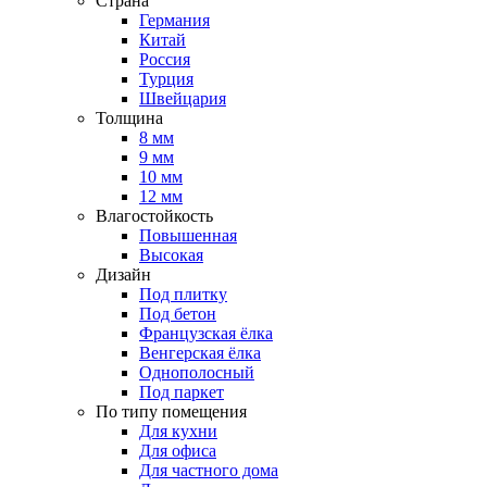
Страна
Германия
Китай
Россия
Турция
Швейцария
Толщина
8 мм
9 мм
10 мм
12 мм
Влагостойкость
Повышенная
Высокая
Дизайн
Под плитку
Под бетон
Французская ёлка
Венгерская ёлка
Однополосный
Под паркет
По типу помещения
Для кухни
Для офиса
Для частного дома