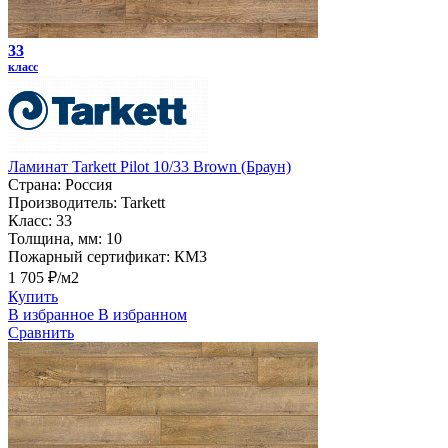
33
класс
Ламинат Tarkett Pilot 10/33 Brown (Браун)
Страна:
Россия
Производитель:
Tarkett
Класс:
33
Толщина, мм:
10
Пожарный сертификат:
КМ3
1 705 ₽/м2
Купить
В избранное
В избранном
Сравнить