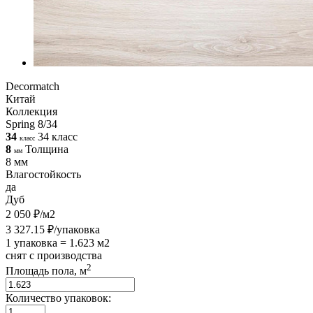
Decormatch
Китай
Коллекция
Spring 8/34
34
34 класс
класс
8
Толщина
мм
8 мм
Влагостойкость
да
Дуб
2 050 ₽/м2
3 327.15 ₽/упаковка
1 упаковка = 1.623 м2
снят с производства
2
Площадь пола, м
Количество упаковок: