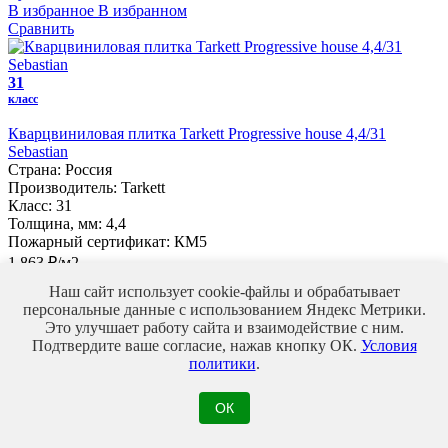
В избранное
В избранном
Сравнить
31
класс
Кварцвиниловая плитка Tarkett Progressive house 4,4/31
Sebastian
Страна:
Россия
Производитель:
Tarkett
Класс:
31
Толщина, мм:
4,4
Пожарный сертификат:
КМ5
1 863 ₽/м2
Купить
Наш сайт использует cookie-файлы и обрабатывает
В избранное
В избранном
персональные данные с использованием Яндекс Метрики.
Сравнить
Это улучшает работу сайта и взаимодействие с ним.
Подтвердите ваше согласие, нажав кнопку ОК.
Условия
политики
.
33
класс
ОК
Ламинат EGGER Large 8/33 EPL 240F4 Дуб Кестинкорт
Шоколад