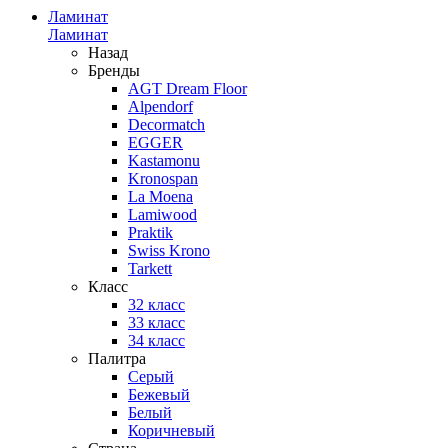
Ламинат
Ламинат
Назад
Бренды
AGT Dream Floor
Alpendorf
Decormatch
EGGER
Kastamonu
Kronospan
La Moena
Lamiwood
Praktik
Swiss Krono
Tarkett
Класс
32 класс
33 класс
34 класс
Палитра
Серый
Бежевый
Белый
Коричневый