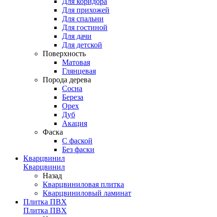
Для коридора
Для прихожей
Для спальни
Для гостиной
Для дачи
Для детской
Поверхность
Матовая
Глянцевая
Порода дерева
Сосна
Береза
Орех
Дуб
Акация
Фаска
С фаской
Без фаски
Кварцвинил
Кварцвинил
Назад
Кварцвиниловая плитка
Кварцвиниловый ламинат
Плитка ПВХ
Плитка ПВХ