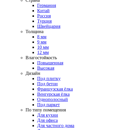
Страна
Германия
Китай
Россия
Турция
Швейцария
Толщина
8 мм
9 мм
10 мм
12 мм
Влагостойкость
Повышенная
Высокая
Дизайн
Под плитку
Под бетон
Французская ёлка
Венгерская ёлка
Однополосный
Под паркет
По типу помещения
Для кухни
Для офиса
Для частного дома