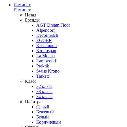
Ламинат
Ламинат
Назад
Бренды
AGT Dream Floor
Alpendorf
Decormatch
EGGER
Kastamonu
Kronospan
La Moena
Lamiwood
Praktik
Swiss Krono
Tarkett
Класс
32 класс
33 класс
34 класс
Палитра
Серый
Бежевый
Белый
Коричневый