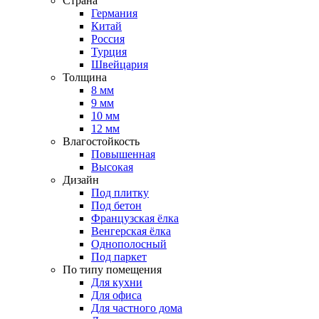
Страна
Германия
Китай
Россия
Турция
Швейцария
Толщина
8 мм
9 мм
10 мм
12 мм
Влагостойкость
Повышенная
Высокая
Дизайн
Под плитку
Под бетон
Французская ёлка
Венгерская ёлка
Однополосный
Под паркет
По типу помещения
Для кухни
Для офиса
Для частного дома