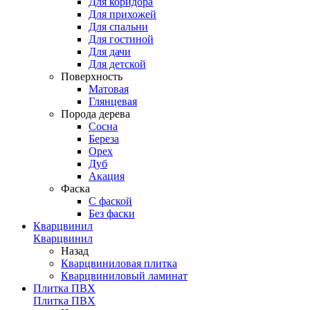
Для коридора
Для прихожей
Для спальни
Для гостиной
Для дачи
Для детской
Поверхность
Матовая
Глянцевая
Порода дерева
Сосна
Береза
Орех
Дуб
Акация
Фаска
С фаской
Без фаски
Кварцвинил
Кварцвинил
Назад
Кварцвиниловая плитка
Кварцвиниловый ламинат
Плитка ПВХ
Плитка ПВХ