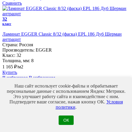
Сравнить
32
класс
Ламинат EGGER Classic 8/32 (фаска) EPL 186 Дуб Шерман
антрацит
Страна:
Россия
Производитель:
EGGER
Класс:
32
Толщина, мм:
8
1 165 ₽/м2
Купить
В избранное
В избранном
Сравнить
Наш сайт использует cookie-файлы и обрабатывает
персональные данные с использованием Яндекс Метрики.
Это улучшает работу сайта и взаимодействие с ним.
33
Подтвердите ваше согласие, нажав кнопку ОК.
Условия
класс
политики
.
Ламинат EGGER Classic 8/33 (фаска) EPL 282 Дуб Луара
Капучино
ОК
Страна:
Россия
Производитель:
EGGER