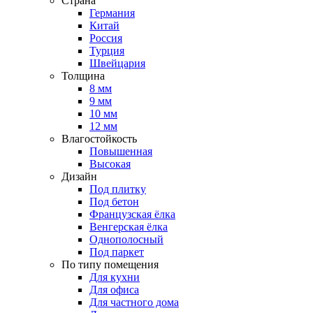
Страна
Германия
Китай
Россия
Турция
Швейцария
Толщина
8 мм
9 мм
10 мм
12 мм
Влагостойкость
Повышенная
Высокая
Дизайн
Под плитку
Под бетон
Французская ёлка
Венгерская ёлка
Однополосный
Под паркет
По типу помещения
Для кухни
Для офиса
Для частного дома