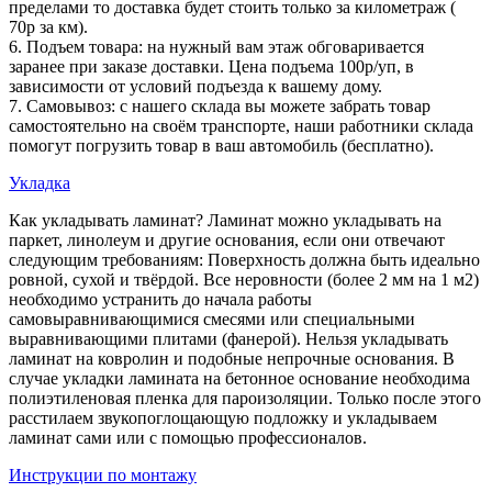
пределами то доставка будет стоить только за километраж (
70р за км).
6. Подъем товара: на нужный вам этаж обговаривается
заранее при заказе доставки. Цена подъема 100р/уп, в
зависимости от условий подъезда к вашему дому.
7. Самовывоз: с нашего склада вы можете забрать товар
самостоятельно на своём транспорте, наши работники склада
помогут погрузить товар в ваш автомобиль (бесплатно).
Укладка
Как укладывать ламинат? Ламинат можно укладывать на
паркет, линолеум и другие основания, если они отвечают
следующим требованиям: Поверхность должна быть идеально
ровной, сухой и твёрдой. Все неровности (более 2 мм на 1 м2)
необходимо устранить до начала работы
самовыравнивающимися смесями или специальными
выравнивающими плитами (фанерой). Нельзя укладывать
ламинат на ковролин и подобные непрочные основания. В
случае укладки ламината на бетонное основание необходима
полиэтиленовая пленка для пароизоляции. Только после этого
расстилаем звукопоглощающую подложку и укладываем
ламинат сами или с помощью профессионалов.
Инструкции по монтажу