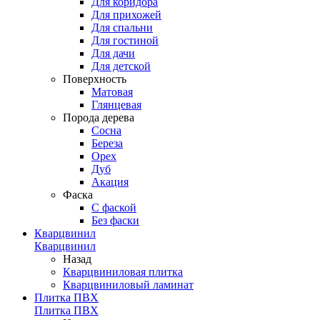
Для коридора
Для прихожей
Для спальни
Для гостиной
Для дачи
Для детской
Поверхность
Матовая
Глянцевая
Порода дерева
Сосна
Береза
Орех
Дуб
Акация
Фаска
С фаской
Без фаски
Кварцвинил
Кварцвинил
Назад
Кварцвиниловая плитка
Кварцвиниловый ламинат
Плитка ПВХ
Плитка ПВХ