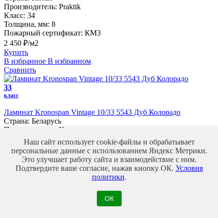
Производитель:
Praktik
Класс:
34
Толщина, мм:
8
Пожарный сертификат:
КМ3
2 450 ₽/м2
Купить
В избранное
В избранном
Сравнить
33
класс
Ламинат Kronospan Vintage 10/33 5543 Дуб Колорадо
Страна:
Беларусь
Производитель:
Kronospan
Класс:
33
Наш сайт использует cookie-файлы и обрабатывает
Толщина, мм:
10
персональные данные с использованием Яндекс Метрики.
Пожарный сертификат:
КМ3
Это улучшает работу сайта и взаимодействие с ним.
970 ₽/м2
Подтвердите ваше согласие, нажав кнопку ОК.
Условия
Купить
политики
.
В избранное
В избранном
Сравнить
ОК
33