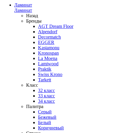
Ламинат
Ламинат
Назад
Бренды
AGT Dream Floor
Alpendorf
Decormatch
EGGER
Kastamonu
Kronospan
La Moena
Lamiwood
Praktik
Swiss Krono
Tarkett
Класс
32 класс
33 класс
34 класс
Палитра
Серый
Бежевый
Белый
Коричневый