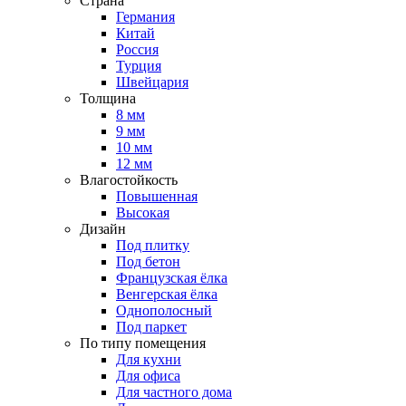
Страна
Германия
Китай
Россия
Турция
Швейцария
Толщина
8 мм
9 мм
10 мм
12 мм
Влагостойкость
Повышенная
Высокая
Дизайн
Под плитку
Под бетон
Французская ёлка
Венгерская ёлка
Однополосный
Под паркет
По типу помещения
Для кухни
Для офиса
Для частного дома