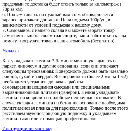
пределами то доставка будет стоить только за километраж (
70р за км).
6. Подъем товара: на нужный вам этаж обговаривается
заранее при заказе доставки. Цена подъема 100р/уп, в
зависимости от условий подъезда к вашему дому.
7. Самовывоз: с нашего склада вы можете забрать товар
самостоятельно на своём транспорте, наши работники склада
помогут погрузить товар в ваш автомобиль (бесплатно).
Укладка
Как укладывать ламинат? Ламинат можно укладывать на
паркет, линолеум и другие основания, если они отвечают
следующим требованиям: Поверхность должна быть идеально
ровной, сухой и твёрдой. Все неровности (более 2 мм на 1 м2)
необходимо устранить до начала работы
самовыравнивающимися смесями или специальными
выравнивающими плитами (фанерой). Нельзя укладывать
ламинат на ковролин и подобные непрочные основания. В
случае укладки ламината на бетонное основание необходима
полиэтиленовая пленка для пароизоляции. Только после этого
расстилаем звукопоглощающую подложку и укладываем
ламинат сами или с помощью профессионалов.
Инструкции по монтажу