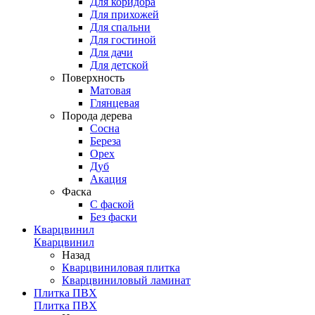
Для коридора
Для прихожей
Для спальни
Для гостиной
Для дачи
Для детской
Поверхность
Матовая
Глянцевая
Порода дерева
Сосна
Береза
Орех
Дуб
Акация
Фаска
С фаской
Без фаски
Кварцвинил
Кварцвинил
Назад
Кварцвиниловая плитка
Кварцвиниловый ламинат
Плитка ПВХ
Плитка ПВХ