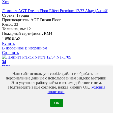
Хит
Ламинат AGT Dream Floor Effect Premium 12/33 Altay (Алтай)
Страна:
Турция
Производитель:
AGT Dream Floor
Класс:
33
Толщина, мм:
12
Пожарный сертификат:
КМ4
1 850 ₽/м2
Купить
В избранное
В избранном
Сравнить
34
класс
Наш сайт использует cookie-файлы и обрабатывает
Ламинат Praktik Nature 12/34 NT-1705
персональные данные с использованием Яндекс Метрики.
Страна:
Китай
Это улучшает работу сайта и взаимодействие с ним.
Производитель:
Praktik
Подтвердите ваше согласие, нажав кнопку ОК.
Условия
Класс:
34
политики
.
Толщина, мм:
12
Пожарный сертификат:
КМ3
2 070 ₽/м2
ОК
Купить
В избранное
В избранном