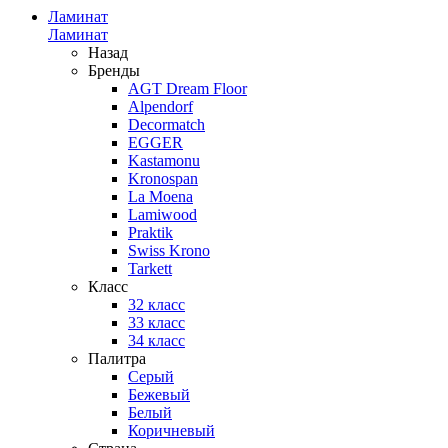
Ламинат
Ламинат
Назад
Бренды
AGT Dream Floor
Alpendorf
Decormatch
EGGER
Kastamonu
Kronospan
La Moena
Lamiwood
Praktik
Swiss Krono
Tarkett
Класс
32 класс
33 класс
34 класс
Палитра
Серый
Бежевый
Белый
Коричневый