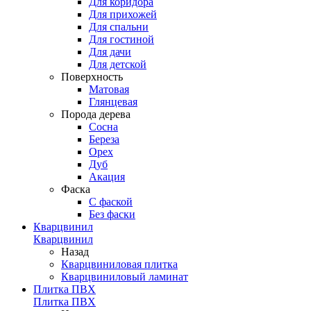
Для коридора
Для прихожей
Для спальни
Для гостиной
Для дачи
Для детской
Поверхность
Матовая
Глянцевая
Порода дерева
Сосна
Береза
Орех
Дуб
Акация
Фаска
С фаской
Без фаски
Кварцвинил
Кварцвинил
Назад
Кварцвиниловая плитка
Кварцвиниловый ламинат
Плитка ПВХ
Плитка ПВХ