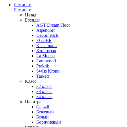
Ламинат
Ламинат
Назад
Бренды
AGT Dream Floor
Alpendorf
Decormatch
EGGER
Kastamonu
Kronospan
La Moena
Lamiwood
Praktik
Swiss Krono
Tarkett
Класс
32 класс
33 класс
34 класс
Палитра
Серый
Бежевый
Белый
Коричневый