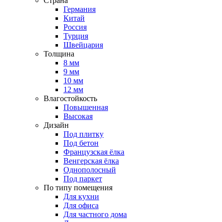
Страна
Германия
Китай
Россия
Турция
Швейцария
Толщина
8 мм
9 мм
10 мм
12 мм
Влагостойкость
Повышенная
Высокая
Дизайн
Под плитку
Под бетон
Французская ёлка
Венгерская ёлка
Однополосный
Под паркет
По типу помещения
Для кухни
Для офиса
Для частного дома