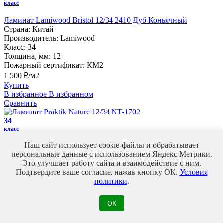
класс
Ламинат Lamiwood Bristol 12/34 2410 Дуб Коньячный
Страна:
Китай
Производитель:
Lamiwood
Класс:
34
Толщина, мм:
12
Пожарный сертификат:
КМ2
1 500 ₽/м2
Купить
В избранное
В избранном
Сравнить
34
класс
Наш сайт использует cookie-файлы и обрабатывает
Ламинат Praktik Nature 12/34 NT-1702
персональные данные с использованием Яндекс Метрики.
Страна:
Китай
Это улучшает работу сайта и взаимодействие с ним.
Производитель:
Praktik
Подтвердите ваше согласие, нажав кнопку ОК.
Условия
Класс:
34
политики
.
Толщина, мм:
12
Пожарный сертификат:
КМ3
2 070 ₽/м2
ОК
Купить
В избранное
В избранном