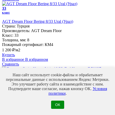
33
класс
AGT Dream Floor Bering 8/33 Ural (Урал)
Страна:
Турция
Производитель:
AGT Dream Floor
Класс:
33
Толщина, мм:
8
Пожарный сертификат:
КМ4
1 200 ₽/м2
Купить
В избранное
В избранном
Сравнить
33
Наш сайт использует cookie-файлы и обрабатывает
класс
персональные данные с использованием Яндекс Метрики.
Это улучшает работу сайта и взаимодействие с ним.
Ламинат Swiss Krono Lirio 10/33 Дуб Карлеон D50027
Подтвердите ваше согласие, нажав кнопку ОК.
Условия
Страна:
Россия
политики
.
Производитель:
Swiss Krono
Класс:
33
Толщина, мм:
10
ОК
960 ₽/м2