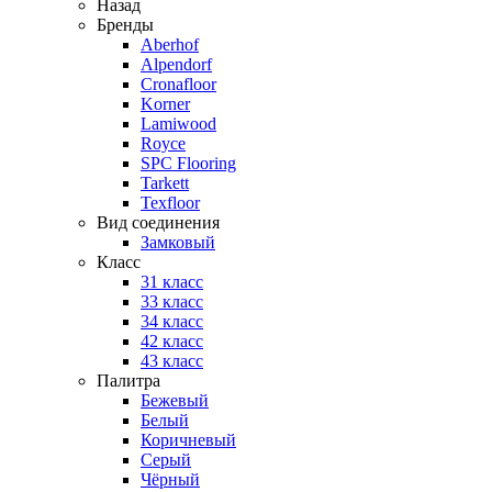
Назад
Бренды
Aberhof
Alpendorf
Cronafloor
Korner
Lamiwood
Royce
SPC Flooring
Tarkett
Texfloor
Вид соединения
Замковый
Класс
31 класс
33 класс
34 класс
42 класс
43 класс
Палитра
Бежевый
Белый
Коричневый
Серый
Чёрный