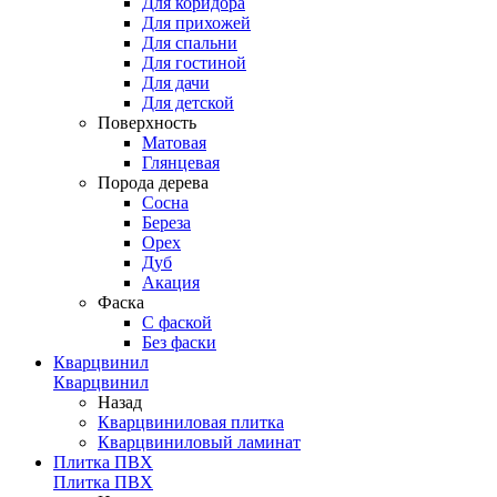
Для коридора
Для прихожей
Для спальни
Для гостиной
Для дачи
Для детской
Поверхность
Матовая
Глянцевая
Порода дерева
Сосна
Береза
Орех
Дуб
Акация
Фаска
С фаской
Без фаски
Кварцвинил
Кварцвинил
Назад
Кварцвиниловая плитка
Кварцвиниловый ламинат
Плитка ПВХ
Плитка ПВХ