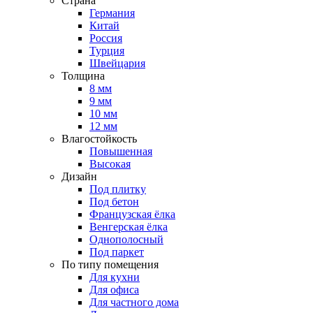
Страна
Германия
Китай
Россия
Турция
Швейцария
Толщина
8 мм
9 мм
10 мм
12 мм
Влагостойкость
Повышенная
Высокая
Дизайн
Под плитку
Под бетон
Французская ёлка
Венгерская ёлка
Однополосный
Под паркет
По типу помещения
Для кухни
Для офиса
Для частного дома