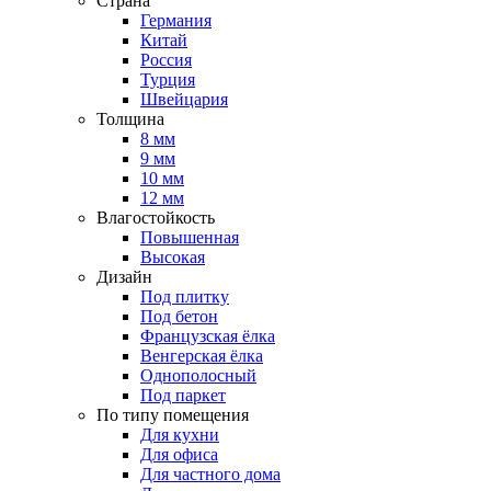
Страна
Германия
Китай
Россия
Турция
Швейцария
Толщина
8 мм
9 мм
10 мм
12 мм
Влагостойкость
Повышенная
Высокая
Дизайн
Под плитку
Под бетон
Французская ёлка
Венгерская ёлка
Однополосный
Под паркет
По типу помещения
Для кухни
Для офиса
Для частного дома