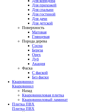
Для коридора
Для прихожей
Для спальни
Для гостиной
Для дачи
Для детской
Поверхность
Матовая
Глянцевая
Порода дерева
Сосна
Береза
Орех
Дуб
Акация
Фаска
С фаской
Без фаски
Кварцвинил
Кварцвинил
Назад
Кварцвиниловая плитка
Кварцвиниловый ламинат
Плитка ПВХ
Плитка ПВХ