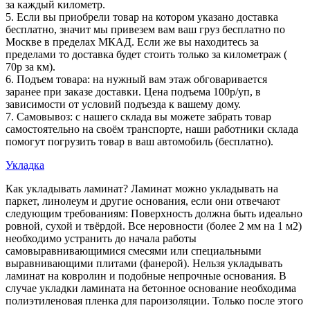
за каждый километр.
5. Если вы приобрели товар на котором указано доставка
бесплатно, значит мы привезем вам ваш груз бесплатно по
Москве в пределах МКАД. Если же вы находитесь за
пределами то доставка будет стоить только за километраж (
70р за км).
6. Подъем товара: на нужный вам этаж обговаривается
заранее при заказе доставки. Цена подъема 100р/уп, в
зависимости от условий подъезда к вашему дому.
7. Самовывоз: с нашего склада вы можете забрать товар
самостоятельно на своём транспорте, наши работники склада
помогут погрузить товар в ваш автомобиль (бесплатно).
Укладка
Как укладывать ламинат? Ламинат можно укладывать на
паркет, линолеум и другие основания, если они отвечают
следующим требованиям: Поверхность должна быть идеально
ровной, сухой и твёрдой. Все неровности (более 2 мм на 1 м2)
необходимо устранить до начала работы
самовыравнивающимися смесями или специальными
выравнивающими плитами (фанерой). Нельзя укладывать
ламинат на ковролин и подобные непрочные основания. В
случае укладки ламината на бетонное основание необходима
полиэтиленовая пленка для пароизоляции. Только после этого