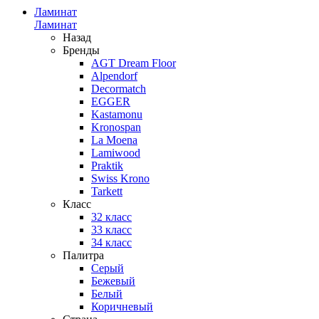
Ламинат
Ламинат
Назад
Бренды
AGT Dream Floor
Alpendorf
Decormatch
EGGER
Kastamonu
Kronospan
La Moena
Lamiwood
Praktik
Swiss Krono
Tarkett
Класс
32 класс
33 класс
34 класс
Палитра
Серый
Бежевый
Белый
Коричневый