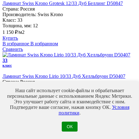
Ламинат Swiss Krono Grotesk 12/33 Дуб Беллинг D50847
Страна:
Россия
Производитель:
Swiss Krono
Класс:
33
Толщина, мм:
12
1 150 ₽/м2
Купить
В избранное
В избранном
Сравнить
33
класс
Ламинат Swiss Krono Lirio 10/33 Дуб Хелльбрунн D50407
Страна:
Россия
Производитель:
Swiss Krono
Наш сайт использует cookie-файлы и обрабатывает
Класс:
33
персональные данные с использованием Яндекс Метрики.
Толщина, мм:
10
Это улучшает работу сайта и взаимодействие с ним.
960 ₽/м2
Подтвердите ваше согласие, нажав кнопку ОК.
Условия
Купить
политики
.
В избранное
В избранном
Сравнить
ОК
34
класс