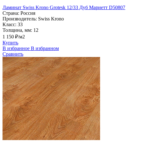
Ламинат Swiss Krono Grotesk 12/33 Дуб Мариетт D50807
Страна:
Россия
Производитель:
Swiss Krono
Класс:
33
Толщина, мм:
12
1 150 ₽/м2
Купить
В избранное
В избранном
Сравнить