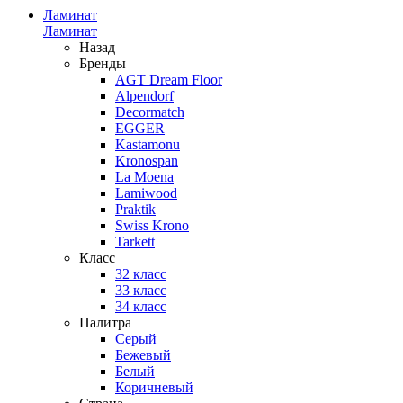
Ламинат
Ламинат
Назад
Бренды
AGT Dream Floor
Alpendorf
Decormatch
EGGER
Kastamonu
Kronospan
La Moena
Lamiwood
Praktik
Swiss Krono
Tarkett
Класс
32 класс
33 класс
34 класс
Палитра
Серый
Бежевый
Белый
Коричневый