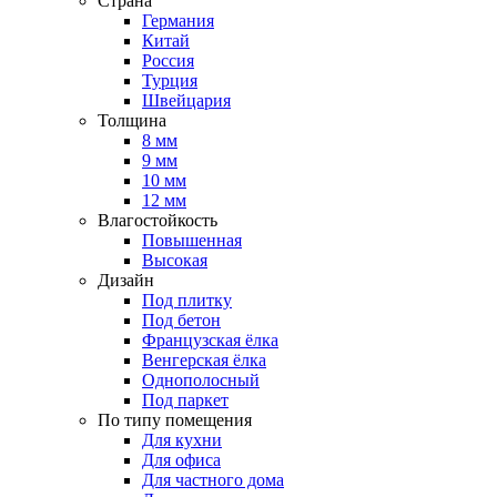
Страна
Германия
Китай
Россия
Турция
Швейцария
Толщина
8 мм
9 мм
10 мм
12 мм
Влагостойкость
Повышенная
Высокая
Дизайн
Под плитку
Под бетон
Французская ёлка
Венгерская ёлка
Однополосный
Под паркет
По типу помещения
Для кухни
Для офиса
Для частного дома