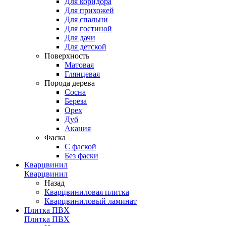
Для коридора
Для прихожей
Для спальни
Для гостиной
Для дачи
Для детской
Поверхность
Матовая
Глянцевая
Порода дерева
Сосна
Береза
Орех
Дуб
Акация
Фаска
С фаской
Без фаски
Кварцвинил
Кварцвинил
Назад
Кварцвиниловая плитка
Кварцвиниловый ламинат
Плитка ПВХ
Плитка ПВХ