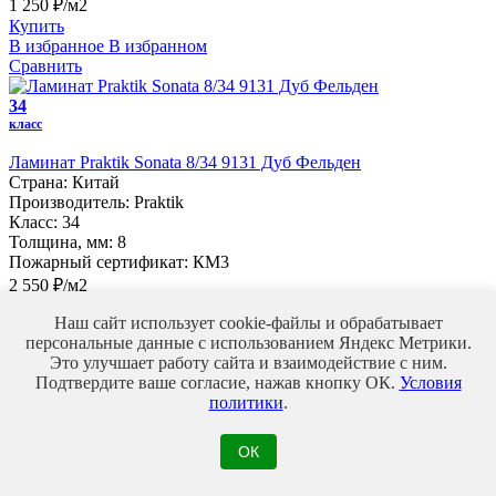
1 250 ₽/м2
Купить
В избранное
В избранном
Сравнить
34
класс
Ламинат Praktik Sonata 8/34 9131 Дуб Фельден
Страна:
Китай
Производитель:
Praktik
Класс:
34
Толщина, мм:
8
Пожарный сертификат:
КМ3
2 550 ₽/м2
Купить
Наш сайт использует cookie-файлы и обрабатывает
В избранное
В избранном
персональные данные с использованием Яндекс Метрики.
Сравнить
Это улучшает работу сайта и взаимодействие с ним.
Подтвердите ваше согласие, нажав кнопку ОК.
Условия
34
политики
.
класс
Ламинат Decormatch Winter 12/34 WT-75
ОК
Страна:
Китай
Производитель:
Decormatch